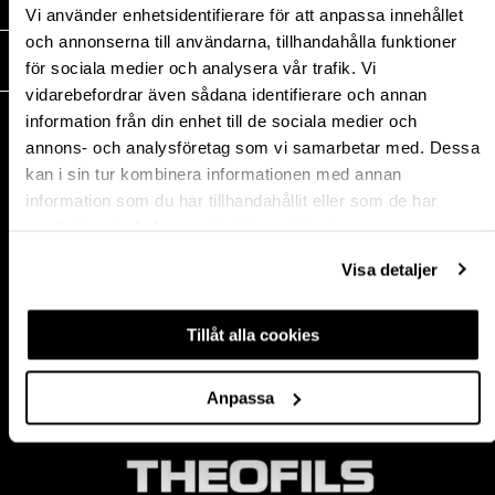
MEDIA
Vi använder enhetsidentifierare för att anpassa innehållet
och annonserna till användarna, tillhandahålla funktioner
THEOFILS
för sociala medier och analysera vår trafik. Vi
vidarebefordrar även sådana identifierare och annan
KONTAKT
information från din enhet till de sociala medier och
annons- och analysföretag som vi samarbetar med. Dessa
Postadress:
kan i sin tur kombinera informationen med annan
BOX 1009 551 11
information som du har tillhandahållit eller som de har
Jönköping, Sweden
samlat in när du har använt deras tjänster.
Besöksadress:
Mogölsvägen 26
Visa detaljer
554 75 Jönköping
Tel:
+46 (0)10-178 13 00
Epost:
info@theofils.se
Tillåt alla cookies
Org. nr 556154-8925
Bankgironummer 835-7378
Anpassa