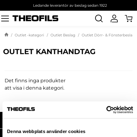
Ledande leverantör av beslag sedan 1922
Sök
produkt
Outlet -kategori
Outlet Beslag
Outlet Dörr- & Fönsterbeslag
OUTLET KANTHANDTAG
Det finns inga produkter
att visa i denna kategori.
HANDLA HOS OSS
Denna webbplats använder cookies