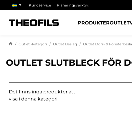
Kundservice
Planeringsverktyg
PRODUKTER
OUTLET
Outlet -kategori
Outlet Beslag
Outlet Dörr- & Fönsterbesl
OUTLET SLUTBLECK FÖR 
Det finns inga produkter att
visa i denna kategori.