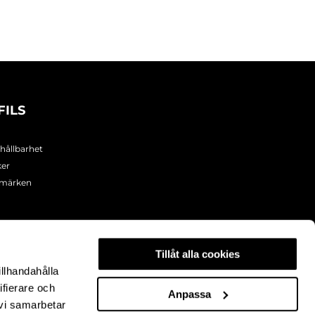
FILS
 hållbarhet
ker
umärken
Tillåt alla cookies
illhandahålla
ifierare och
Anpassa
 vi samarbetar