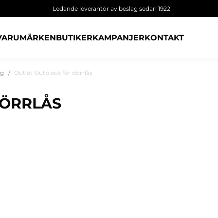
Ledande leverantör av beslag sedan 1922
VARUMÄRKEN
BUTIKER
KAMPANJER
KONTAKT
ag
Outlet Slutbleck för dörrlås
DÖRRLÅS