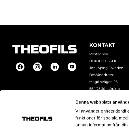
KONTAKT
Postadress:
BOX 1009 551 11
Jönköping, Sweden
Besöksadress:
Mogölsvägen 26
554 75 Jönköping
Tel:
+46 (0)10-178 13 00
Denna webbplats använde
Epost:
info@theofils.se
Org. nr 556154-8925
Vi använder enhetsidentifie
Bankgironummer 835
funktioner för sociala medi
annan information från din