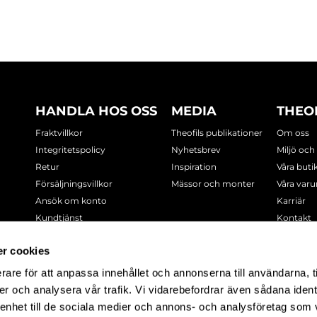
HANDLA HOS OSS
MEDIA
THEO
Fraktvillkor
Theofils publikationer
Om oss
Integritetspolicy
Nyhetsbrev
Miljö och
Retur
Inspiration
Våra buti
Försäljningsvillkor
Mässor och monter
Våra var
Ansök om konto
Karriär
Kundtjänst
Kontakt
Cookie-policy
r cookies
rare för att anpassa innehållet och annonserna till användarna, t
-7378
er och analysera vår trafik. Vi vidarebefordrar även sådana ident
 enhet till de sociala medier och annons- och analysföretag som