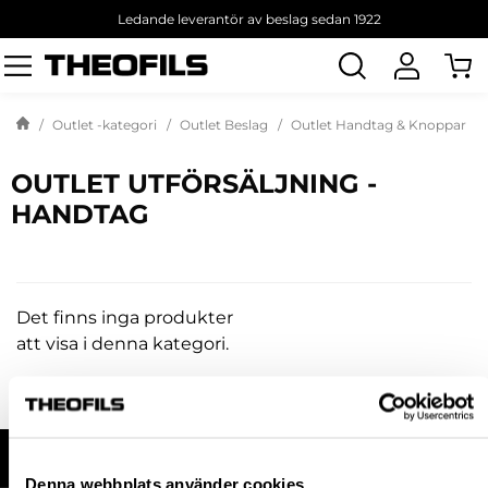
Ledande leverantör av beslag sedan 1922
Sök
produkt
Outlet -kategori
Outlet Beslag
Outlet Handtag & Knoppar
OUTLET UTFÖRSÄLJNING -
HANDTAG
Det finns inga produkter
att visa i denna kategori.
HANDLA HOS OSS
Denna webbplats använder cookies