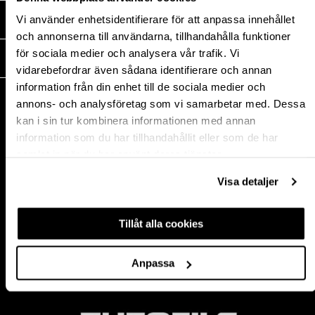
Vi använder enhetsidentifierare för att anpassa innehållet
MEDIA
och annonserna till användarna, tillhandahålla funktioner
för sociala medier och analysera vår trafik. Vi
THEOFILS
vidarebefordrar även sådana identifierare och annan
information från din enhet till de sociala medier och
KONTAKT
annons- och analysföretag som vi samarbetar med. Dessa
Postadress:
kan i sin tur kombinera informationen med annan
BOX 1009 551 11
information som du har tillhandahållit eller som de har
Jönköping, Sweden
samlat in när du har använt deras tjänster.
Besöksadress:
Mogölsvägen 26
Visa detaljer
554 75 Jönköping
Tel:
+46 (0)10-178 13 00
Tillåt alla cookies
Epost:
info@theofils.se
Org. nr 556154-8925
Anpassa
Bankgironummer 835-7378