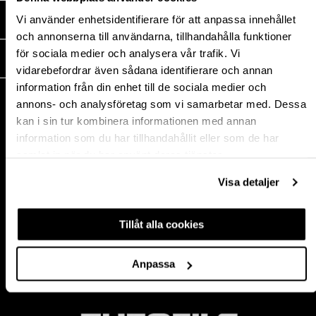
Vi använder enhetsidentifierare för att anpassa innehållet
MEDIA
och annonserna till användarna, tillhandahålla funktioner
för sociala medier och analysera vår trafik. Vi
THEOFILS
vidarebefordrar även sådana identifierare och annan
information från din enhet till de sociala medier och
KONTAKT
annons- och analysföretag som vi samarbetar med. Dessa
Postadress:
kan i sin tur kombinera informationen med annan
BOX 1009 551 11
information som du har tillhandahållit eller som de har
Jönköping, Sweden
samlat in när du har använt deras tjänster.
Besöksadress:
Mogölsvägen 26
Visa detaljer
554 75 Jönköping
Tel:
+46 (0)10-178 13 00
Tillåt alla cookies
Epost:
info@theofils.se
Org. nr 556154-8925
Anpassa
Bankgironummer 835-7378