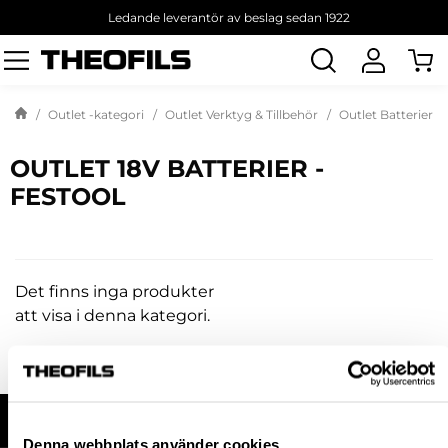
Ledande leverantör av beslag sedan 1922
Sök
produkt
Outlet -kategori
Outlet Verktyg & Tillbehör
Outlet Batterier
OUTLET 18V BATTERIER -
FESTOOL
Det finns inga produkter
att visa i denna kategori.
HANDLA HOS OSS
Denna webbplats använder cookies