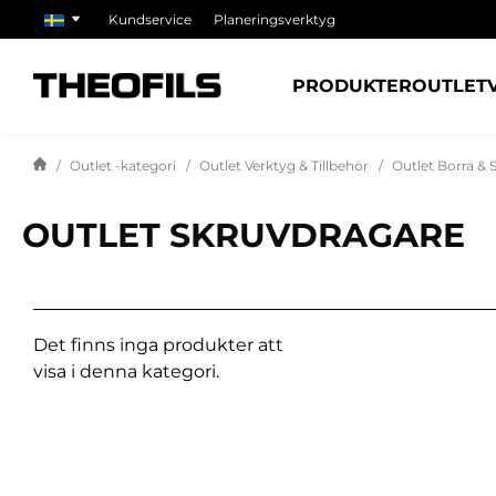
Kundservice
Planeringsverktyg
PRODUKTER
OUTLET
Outlet -kategori
Outlet Verktyg & Tillbehör
Outlet Borra & 
OUTLET SKRUVDRAGARE
Det finns inga produkter att
visa i denna kategori.