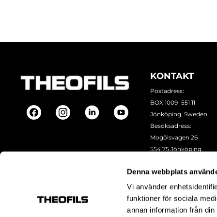
KONTAKT
Postadress:
BOX 1009 551 11
Jönköping, Sweden
Besöksadress:
Mogölsvägen 26
554 75 Jönköping
Tel:
+46 (0)10-178 13 00
Denna webbplats använde
Epost:
info@theofils.se
Org. nr 556154-8925
Vi använder enhetsidentifie
Bankgironummer 835
funktioner för sociala medi
annan information från din