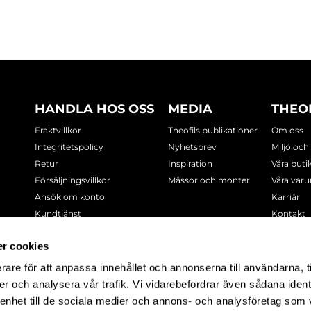
HANDLA HOS OSS
MEDIA
THEO
Fraktvillkor
Theofils publikationer
Om oss
Integritetspolicy
Nyhetsbrev
Miljö och
Retur
Inspiration
Våra buti
Försäljningsvillkor
Mässor och monter
Våra var
Ansök om konto
Karriär
Kundtjänst
Kontakt
Cookie-policy
r cookies
rare för att anpassa innehållet och annonserna till användarna, t
-7378
er och analysera vår trafik. Vi vidarebefordrar även sådana ident
 enhet till de sociala medier och annons- och analysföretag som