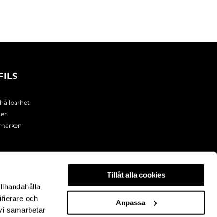
FILS
 hållbarhet
ker
umärken
Tillåt alla cookies
illhandahålla
ifierare och
Anpassa
 vi samarbetar