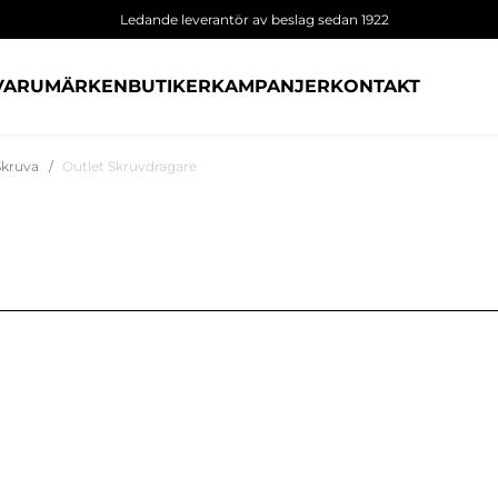
Ledande leverantör av beslag sedan 1922
VARUMÄRKEN
BUTIKER
KAMPANJER
KONTAKT
Skruva
Outlet Skruvdragare