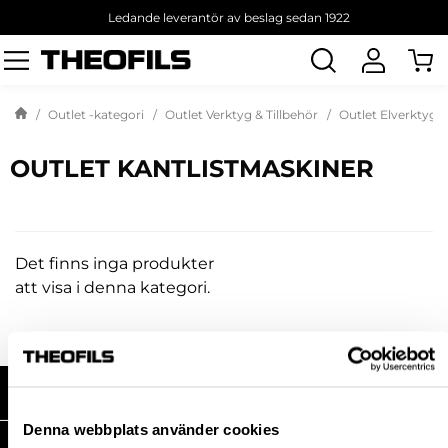
Ledande leverantör av beslag sedan 1922
Sök
produkt
Outlet -kategori
Outlet Verktyg & Tillbehör
Outlet Elverktyg &
OUTLET KANTLISTMASKINER
Det finns inga produkter
att visa i denna kategori.
HANDLA HOS OSS
Denna webbplats använder cookies