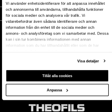
MEDIA
Vi använder enhetsidentifierare för att anpassa innehållet
och annonserna till användarna, tillhandahålla funktioner
THEOFILS
för sociala medier och analysera vår trafik. Vi
vidarebefordrar även sådana identifierare och annan
KONTAKT
information från din enhet till de sociala medier och
annons- och analysföretag som vi samarbetar med. Dessa
Postadress:
kan i sin tur kombinera informationen med annan
BOX 1009 551 11
information som du har tillhandahållit eller som de har
Jönköping, Sweden
samlat in när du har använt deras tjänster.
Besöksadress:
Mogölsvägen 26
Visa detaljer
554 75 Jönköping
Tel:
+46 (0)10-178 13 00
Epost:
info@theofils.se
Tillåt alla cookies
Org. nr 556154-8925
Bankgironummer 835-7378
Anpassa