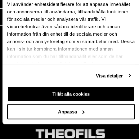
MEDIA
Vi använder enhetsidentifierare för att anpassa innehållet
och annonserna till användarna, tillhandahålla funktioner
THEOFILS
för sociala medier och analysera vår trafik. Vi
vidarebefordrar även sådana identifierare och annan
KONTAKT
information från din enhet till de sociala medier och
annons- och analysföretag som vi samarbetar med. Dessa
Postadress:
kan i sin tur kombinera informationen med annan
BOX 1009 551 11
information som du har tillhandahållit eller som de har
Jönköping, Sweden
samlat in när du har använt deras tjänster.
Besöksadress:
Mogölsvägen 26
Visa detaljer
554 75 Jönköping
Tel:
+46 (0)10-178 13 00
Epost:
info@theofils.se
Tillåt alla cookies
Org. nr 556154-8925
Bankgironummer 835-7378
Anpassa