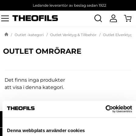
Ledande leverantör av beslag sedan 1922
Sök
produkt
Outlet -kategori
Outlet Verktyg & Tillbehör
Outlet Elverktyg &
OUTLET OMRÖRARE
Det finns inga produkter
att visa i denna kategori.
HANDLA HOS OSS
Denna webbplats använder cookies