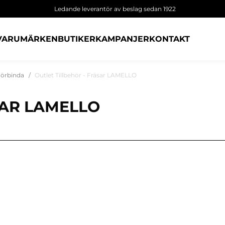
Ledande leverantör av beslag sedan 1922
VARUMÄRKEN
BUTIKER
KAMPANJER
KONTAKT
Förbinda
Outlet Tillbehör - Fräsar LAMELLO
SAR LAMELLO