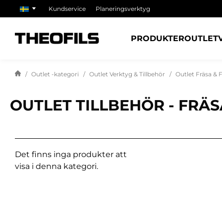
Kundservice
Planeringsverktyg
PRODUKTER
OUTLET
Outlet -kategori
Outlet Verktyg & Tillbehör
Outlet Fräsa & 
OUTLET TILLBEHÖR - FRÄ
Det finns inga produkter att
visa i denna kategori.