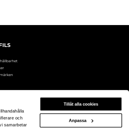
FILS
 hållbarhet
ker
umärken
Tillåt alla cookies
illhandahålla
ifierare och
Anpassa
 vi samarbetar