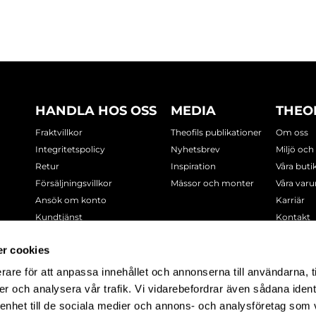
HANDLA HOS OSS
MEDIA
THEO
Fraktvillkor
Theofils publikationer
Om oss
Integritetspolicy
Nyhetsbrev
Miljö och
Retur
Inspiration
Våra buti
Försäljningsvillkor
Mässor och monter
Våra var
Ansök om konto
Karriär
Kundtjänst
Kontakt
Cookie-policy
r cookies
rare för att anpassa innehållet och annonserna till användarna, t
-7378
er och analysera vår trafik. Vi vidarebefordrar även sådana ident
 enhet till de sociala medier och annons- och analysföretag som