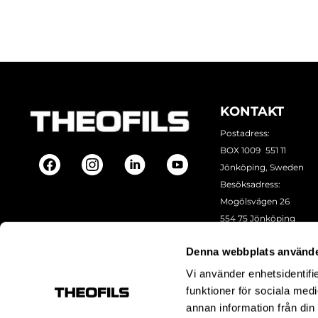
KONTAKT
Postadress:
BOX 1009 551 11
Jönköping, Sweden
Besöksadress:
Mogölsvägen 26
554 75 Jönköping
Tel:
+46 (0)10-178 13 00
Denna webbplats använde
Epost:
info@theofils.se
Org. nr 556154-8925
Vi använder enhetsidentifie
Bankgironummer 835
funktioner för sociala medi
annan information från din