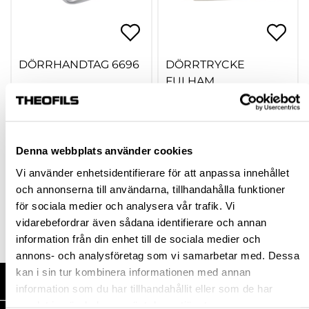
DÖRRHANDTAG 6696
DÖRRTRYCKE
FULHAM
ROSTFRITT/MATT
hp-75704
30160050
624,00 kr
708,00 kr
Från
inkl. moms
Denna webbplats använder cookies
inkl. moms
Vi använder enhetsidentifierare för att anpassa innehållet
och annonserna till användarna, tillhandahålla funktioner
Finns fler varianter
för sociala medier och analysera vår trafik. Vi
Köp
Köp
vidarebefordrar även sådana identifierare och annan
information från din enhet till de sociala medier och
annons- och analysföretag som vi samarbetar med. Dessa
kan i sin tur kombinera informationen med annan
HANDLA HOS OSS
information som du har tillhandahållit eller som de har
samlat in när du har använt deras tjänster.