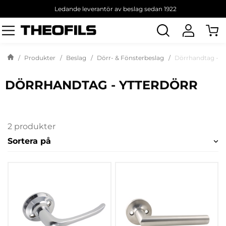
Ledande leverantör av beslag sedan 1922
Sök
produkt
Produkter
Beslag
Dörr- & Fönsterbeslag
Dörrhandtag - yt
DÖRRHANDTAG - YTTERDÖRR
2 produkter
Sortera på