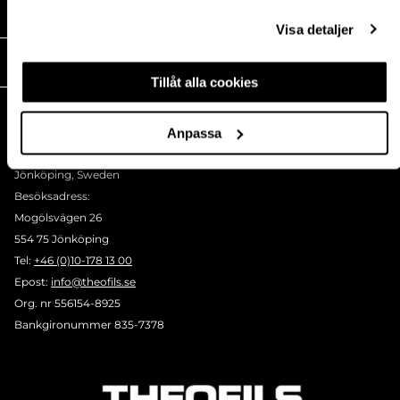
MEDIA
Visa detaljer
THEOFILS
Tillåt alla cookies
KONTAKT
Postadress:
Anpassa
BOX 1009 551 11
Jönköping, Sweden
Besöksadress:
Mogölsvägen 26
554 75 Jönköping
Tel:
+46 (0)10-178 13 00
Epost:
info@theofils.se
Org. nr 556154-8925
Bankgironummer 835-7378