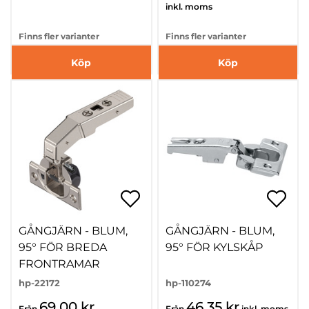
inkl. moms
Finns fler varianter
Finns fler varianter
Köp
Köp
GÅNGJÄRN - BLUM,
GÅNGJÄRN - BLUM,
95° FÖR BREDA
95° FÖR KYLSKÅP
FRONTRAMAR
hp-22172
hp-110274
69,00 kr
46,35 kr
Från
Från
inkl. moms