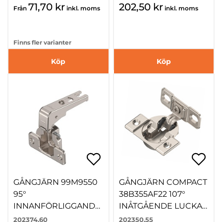
71,70 kr
202,50 kr
Från
inkl. moms
inkl. moms
Finns fler varianter
Köp
Köp
GÅNGJÄRN 99M9550
GÅNGJÄRN COMPACT
95°
38B355AF22 107°
INNANFÖRLIGGANDE
INÅTGÅENDE LUCKA
LUCKA SKRUVNING
SKRUVNING
202374.60
202350.55