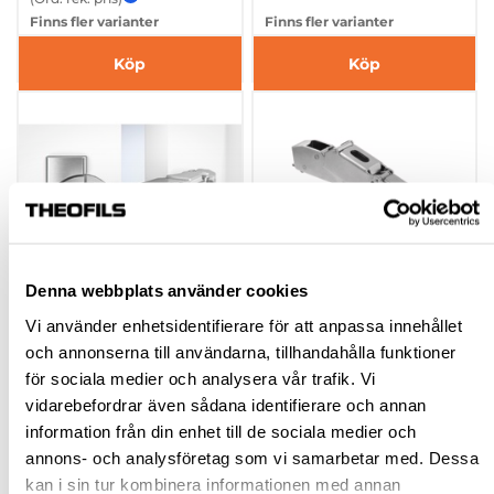
Finns fler varianter
Finns fler varianter
Köp
Köp
Denna webbplats använder cookies
Vi använder enhetsidentifierare för att anpassa innehållet
GÅNGJÄRN - BLUM,
GÅNGJÄRN - BLUM,
och annonserna till användarna, tillhandahålla funktioner
155° HELTÄCKANDE
170° HALVTÄCKANDE
för sociala medier och analysera vår trafik. Vi
vidarebefordrar även sådana identifierare och annan
hp-22175
hp-22170
information från din enhet till de sociala medier och
118,95 kr
130,95 kr
annons- och analysföretag som vi samarbetar med. Dessa
Från
Från
kan i sin tur kombinera informationen med annan
inkl. moms
inkl. moms