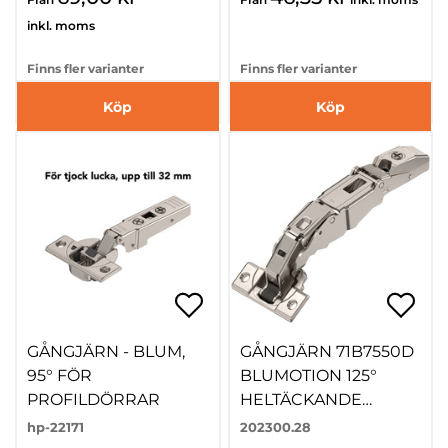
inkl. moms
Finns fler varianter
Finns fler varianter
Köp
Köp
GÅNGJÄRN - BLUM,
GÅNGJÄRN 71B7550D
95° FÖR
BLUMOTION 125°
PROFILDÖRRAR
HELTÄCKANDE
LUCKA SKRUVNING
hp-22171
202300.28