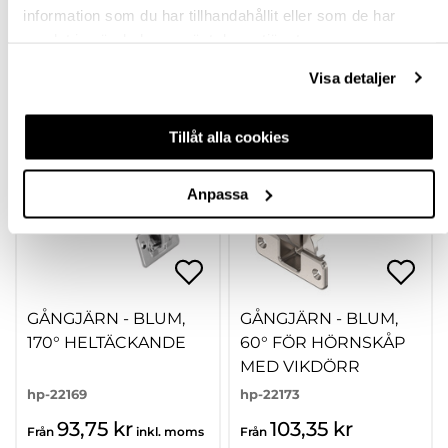
information som du har tillhandahållit eller som de har
Finns fler varianter
Finns fler varianter
samlat in när du har använt deras tjänster.
Köp
Köp
Visa detaljer
Tillåt alla cookies
Anpassa
GÅNGJÄRN - BLUM,
GÅNGJÄRN - BLUM,
170° HELTÄCKANDE
60° FÖR HÖRNSKÅP
MED VIKDÖRR
hp-22169
hp-22173
93,75 kr
103,35 kr
Från
inkl. moms
Från