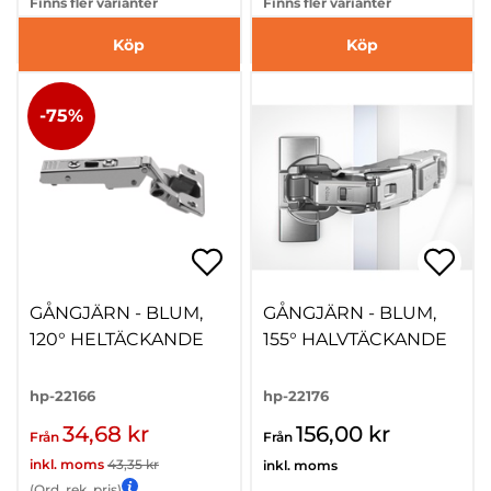
Finns fler varianter
Finns fler varianter
Köp
Köp
-75%
GÅNGJÄRN - BLUM,
GÅNGJÄRN - BLUM,
120° HELTÄCKANDE
155° HALVTÄCKANDE
hp-22166
hp-22176
34,68 kr
156,00 kr
Från
Från
inkl. moms
43,35 kr
inkl. moms
(Ord. rek. pris)