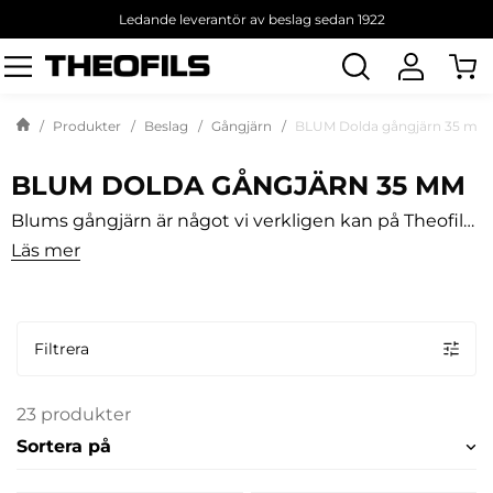
Ledande leverantör av beslag sedan 1922
Sök
produkt
Produkter
Beslag
Gångjärn
BLUM Dolda gångjärn 35 mm
BLUM DOLDA GÅNGJÄRN 35 MM
Blums gångjärn är något vi verkligen kan på Theofils.
Här hittar du merparten av sortimentet och de allra
Läs mer
vanligaste gångjärnen på marknaden. Vi har givetvis
gångjärn för olika öppningsvinklar och olika typer av
luckor. Innanförliggande, halvtäckande, heltäckande
och specialgångjärn är några av alla varianter. Här
finns även tillbehör som expandomuff, täckpropp
Filtrera
och gångjärnsdekor.
23 produkter
Sortera på