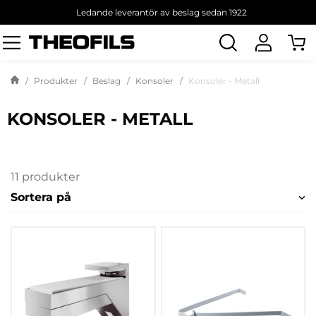
Ledande leverantör av beslag sedan 1922
Sök
produkt
Produkter
Beslag
Konsoler
Konsoler - Metall
KONSOLER - METALL
11 produkter
Sortera på