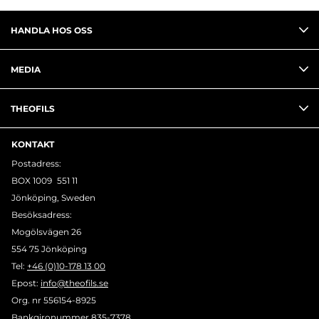
HANDLA HOS OSS
MEDIA
THEOFILS
KONTAKT
Postadress:
BOX 1009 551 11
Jönköping, Sweden
Besöksadress:
Mogölsvägen 26
554 75 Jönköping
Tel:
+46 (0)10-178 13 00
Epost:
info@theofils.se
Org. nr 556154-8925
Bankgironummer 835-7378