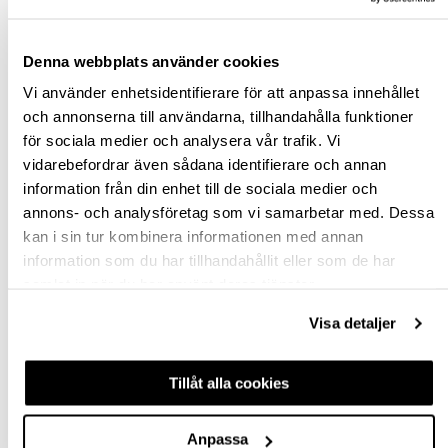
Denna webbplats använder cookies
Vi använder enhetsidentifierare för att anpassa innehållet
och annonserna till användarna, tillhandahålla funktioner
för sociala medier och analysera vår trafik. Vi
KONSOL HABO 198
KONSOL KORFU
vidarebefordrar även sådana identifierare och annan
information från din enhet till de sociala medier och
annons- och analysföretag som vi samarbetar med. Dessa
hp-22962
hp-79438
kan i sin tur kombinera informationen med annan
45,30 kr
348,75 kr
Från
Från
information som du har tillhandahållit eller som de har
inkl. moms
inkl. moms
samlat in när du har använt deras tjänster.
Visa detaljer
Finns fler varianter
Finns fler varianter
Köp
Köp
Tillåt alla cookies
Anpassa