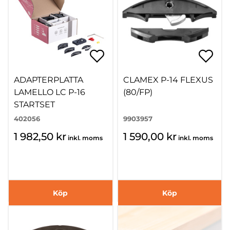
ADAPTERPLATTA
CLAMEX P-14 FLEXUS
LAMELLO LC P-16
(80/FP)
STARTSET
402056
9903957
1 982,50 kr
1 590,00 kr
inkl. moms
inkl. moms
Köp
Köp