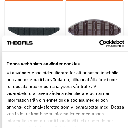
FOGPLATTA E20-L
FOGPLATTA K20
Denna webbplats använder cookies
FIXO
SVART (250)
Vi använder enhetsidentifierare för att anpassa innehållet
och annonserna till användarna, tillhandahålla funktioner
403393.30
403393
för sociala medier och analysera vår trafik. Vi
vidarebefordrar även sådana identifierare och annan
532,50 kr
1 206,25 kr
inkl. moms
inkl. moms
information från din enhet till de sociala medier och
annons- och analysföretag som vi samarbetar med. Dessa
kan i sin tur kombinera informationen med annan
information som du har tillhandahållit eller som de har
Köp
Köp
samlat in när du har använt deras tjänster.