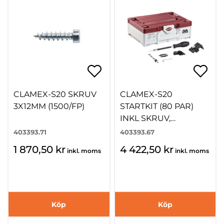
CLAMEX-S20 SKRUV
CLAMEX-S20
3X12MM (1500/FP)
STARTKIT (80 PAR)
INKL SKRUV,
BORRJIG, VERKTYG
403393.71
403393.67
1 870,50 kr
4 422,50 kr
inkl. moms
inkl. moms
Köp
Köp