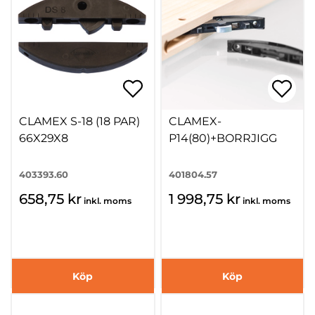
CLAMEX S-18 (18 PAR)
CLAMEX-
66X29X8
P14(80)+BORRJIGG
403393.60
401804.57
658,75 kr
1 998,75 kr
inkl. moms
inkl. moms
Köp
Köp