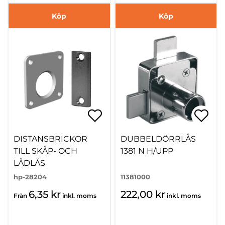
Köp
Köp
DISTANSBRICKOR
DUBBELDÖRRLÅS
TILL SKÅP- OCH
1381 N H/UPP
LÅDLÅS
hp-28204
11381000
6,35 kr
222,00 kr
Från
inkl. moms
inkl. moms