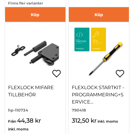
Finns fler varianter
Köp
Köp
FLEXLOCK MIFARE
FLEXLOCK STARTKIT -
TILLBEHÖR
PROGRAMMERING+S
ERVICE
KORT+SKRUVMEJSEL
hp-110734
790418
44,38 kr
312,50 kr
Från
inkl. moms
inkl. moms