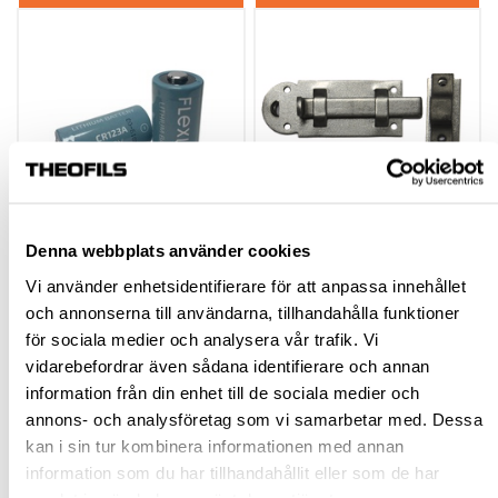
Denna webbplats använder cookies
BATTERI FLEXLOCK
BLADREGEL 5110 OB
LÅS
STÅL M.TILLB INKL
Vi använder enhetsidentifierare för att anpassa innehållet
SKRUV
och annonserna till användarna, tillhandahålla funktioner
100056
101774
för sociala medier och analysera vår trafik. Vi
vidarebefordrar även sådana identifierare och annan
46,25 kr
61,63 kr
inkl. moms
inkl. moms
information från din enhet till de sociala medier och
annons- och analysföretag som vi samarbetar med. Dessa
kan i sin tur kombinera informationen med annan
information som du har tillhandahållit eller som de har
Köp
Köp