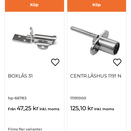
Köp
Köp
BOXLÅS 31
CENTR.LÅSHUS 1191 N
hp-66783
11191000
47,25 kr
125,10 kr
Från
inkl. moms
inkl. moms
Finns fler varianter