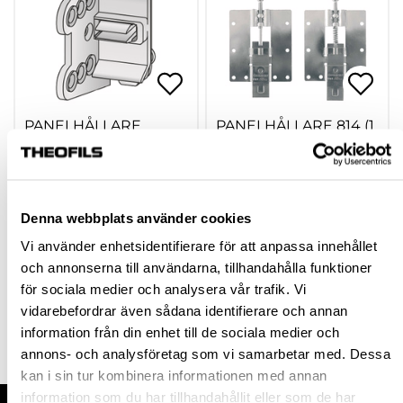
PANELHÅLLARE
PANELHÅLLARE 814 (1
606080 VIT
SATS)
403700
601838P001
Denna webbplats använder cookies
32,63 kr
231,00 kr
inkl. moms
inkl. moms
Vi använder enhetsidentifierare för att anpassa innehållet
och annonserna till användarna, tillhandahålla funktioner
för sociala medier och analysera vår trafik. Vi
vidarebefordrar även sådana identifierare och annan
Köp
Köp
information från din enhet till de sociala medier och
annons- och analysföretag som vi samarbetar med. Dessa
kan i sin tur kombinera informationen med annan
information som du har tillhandahållit eller som de har