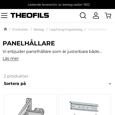
Ledande leverantör av beslag sedan 1922
Sök
produkt
Produkter
Beslag
Upphängningsbeslag
Panelhållare
PANELHÅLLARE
Vi erbjuder panelhållare som är justerbara både
horisontellt och vertikalt. Nedan ser du två varianter
Läs mer
där den ena monteras på väggskena och den andra
är tredelad.
2 produkter
Sortera på