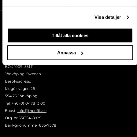
HANDLA HOS OSS
samlat in när du har använt deras tjänster.
Visa detaljer
MEDIA
Tillåt alla cookies
THEOFILS
KONTAKT
Anpassa
Postadress:
BOX 1009 551 11
Jönköping, Sweden
Besöksadress:
Mogölsvägen 26
554 75 Jönköping
Tel:
+46 (0)10-178 13 00
Epost:
info@theofils.se
Org. nr 556154-8925
Bankgironummer 835-7378