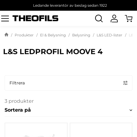
Ledande leverantör av beslag sedan 1922
Sök
produkt
Produkter
El & Belysning
Belysning
L&S LED-lister
L&S 
L&S LEDPROFIL MOOVE 4
Filtrera
3 produkter
Sortera på