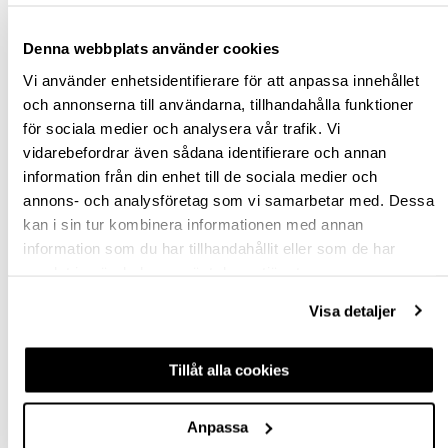
Denna webbplats använder cookies
Vi använder enhetsidentifierare för att anpassa innehållet
och annonserna till användarna, tillhandahålla funktioner
för sociala medier och analysera vår trafik. Vi
vidarebefordrar även sådana identifierare och annan
information från din enhet till de sociala medier och
LEDLIST MOOVE 4
annons- och analysföretag som vi samarbetar med. Dessa
KABELLÄNK MELLAN
kan i sin tur kombinera informationen med annan
2 LEDLISTER 100MM
information som du har tillhandahållit eller som de har
790284
samlat in när du har använt deras tjänster.
30,38 kr
inkl. moms
Visa detaljer
Tillåt alla cookies
Köp
Anpassa