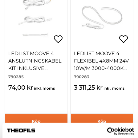
LEDLIST MOOVE 4
LEDLIST MOOVE 4
ANSLUTNINGSKABEL
FLEXIBEL 4X8MM 24V
KIT INKLUSIVE
10W/M 3000-4000K
ÄNDPLUGG.
20000MM
790285
790283
74,00 kr
3 311,25 kr
inkl. moms
inkl. moms
Köp
Köp