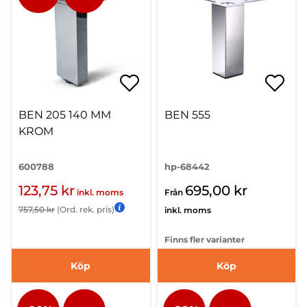
BEN 205 140 MM
BEN 555
KROM
600788
hp-68442
123,75 kr
695,00 kr
inkl. moms
Från
757,50 kr
(Ord. rek. pris)
inkl. moms
Finns fler varianter
Köp
Köp