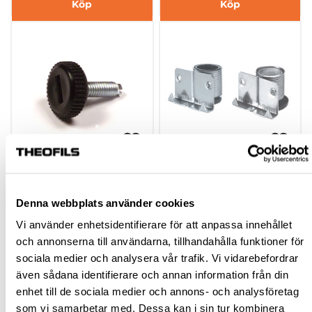
Köp
Köp
STÄLLBAR FOT 1149
STÄLLBAR FOT 300,
300L
Denna webbplats använder cookies
Vi använder enhetsidentifierare för att anpassa innehållet
hp-23069
hp-23074
och annonserna till användarna, tillhandahålla funktioner för
12,26 kr
30,60 kr
Från
inkl. moms
Från
sociala medier och analysera vår trafik. Vi vidarebefordrar
inkl. moms
även sådana identifierare och annan information från din
enhet till de sociala medier och annons- och analysföretag
Finns fler varianter
Finns fler varianter
som vi samarbetar med. Dessa kan i sin tur kombinera