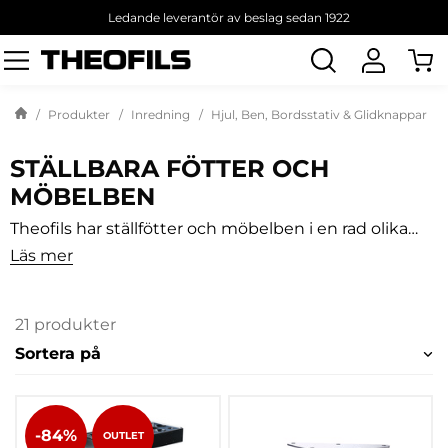
Ledande leverantör av beslag sedan 1922
Sök
produkt
Produkter
Inredning
Hjul, Ben, Bordsstativ & Glidknappar
STÄLLBARA FÖTTER OCH
MÖBELBEN
Theofils har ställfötter och möbelben i en rad olika
former, dimensioner och material. Många av fötterna
Läs mer
är berikade med smarta detaljer som gör dem mer
funktionella.
21 produkter
Sortera på
-84%
OUTLET