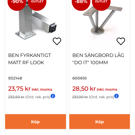
-90%
-88%
OUTLET
OUTLET
BEN FYRKANTIGT
BEN SÄNGBORD LÅG
MATT RF LOOK
"DO IT" 100MM
932148
600610
23,75 kr
28,50 kr
inkl. moms
inkl. moms
232,50 kr
(Ord. rek. pris)
231,00 kr
(Ord. rek. pris)
Köp
Köp