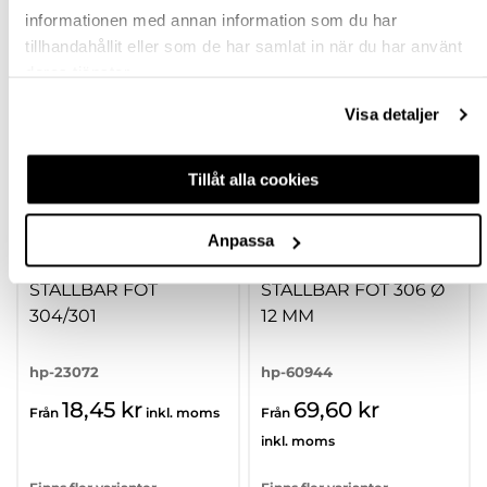
informationen med annan information som du har
Köp
Köp
tillhandahållit eller som de har samlat in när du har använt
deras tjänster.
Visa detaljer
Tillåt alla cookies
Anpassa
STÄLLBAR FOT
STÄLLBAR FOT 306 Ø
304/301
12 MM
hp-23072
hp-60944
18,45 kr
69,60 kr
Från
inkl. moms
Från
inkl. moms