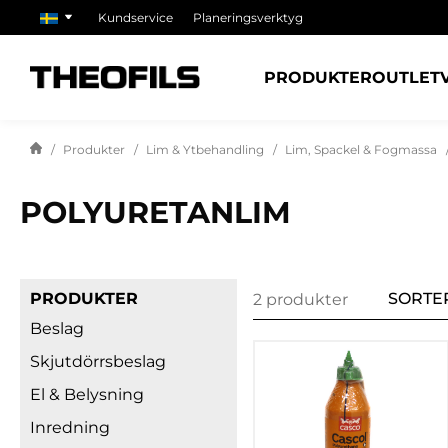
Kundservice
Planeringsverktyg
PRODUKTER
OUTLET
Produkter
Lim & Ytbehandling
Lim, Spackel & Fogmassa
POLYURETANLIM
PRODUKTER
SORTE
2 produkter
Beslag
Skjutdörrsbeslag
El & Belysning
Inredning