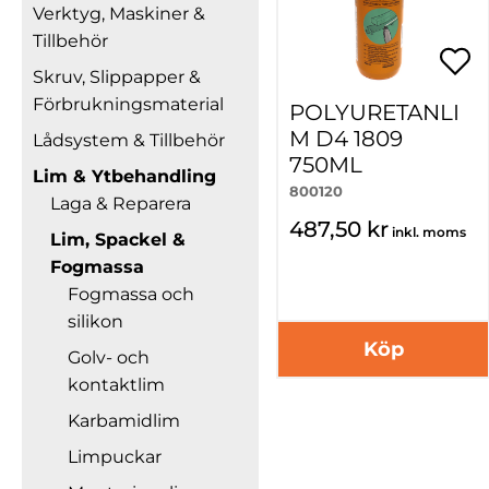
Verktyg, Maskiner &
Tillbehör
Skruv, Slippapper &
Förbrukningsmaterial
POLYURETANLI
M D4 1809
Lådsystem & Tillbehör
750ML
Lim & Ytbehandling
800120
Laga & Reparera
487,50 kr
inkl. moms
Lim, Spackel &
Fogmassa
Fogmassa och
silikon
Köp
Golv- och
kontaktlim
Karbamidlim
Limpuckar