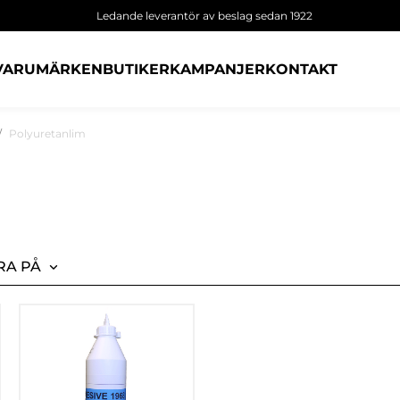
Ledande leverantör av beslag sedan 1922
VARUMÄRKEN
BUTIKER
KAMPANJER
KONTAKT
Polyuretanlim
RA PÅ