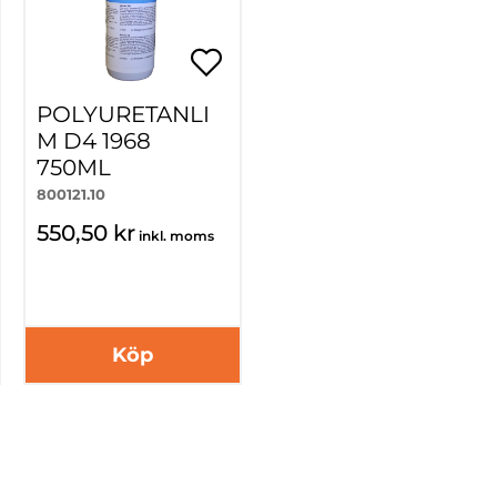
POLYURETANLI
M D4 1968
750ML
800121.10
550,50 kr
inkl. moms
Köp