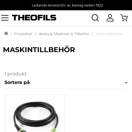
Ledande leverantör av beslag sedan 1922
Sök
produkt
Produkter
Verktyg, Maskiner & Tillbehör
Maskintillbehör
MASKINTILLBEHÖR
1 produkt
Sortera på