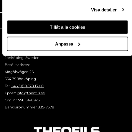
MEDIA
Visa detaljer
THEOFILS
Tillåt alla cookies
KONTAKT
Postadress:
Anpassa
BOX 1009 551 11
Jönköping, Sweden
Besöksadress:
Mogölsvägen 26
554 75 Jönköping
Tel:
+46 (0)10-178 13 00
Epost:
info@theofils.se
Org. nr 556154-8925
Bankgironummer 835-7378