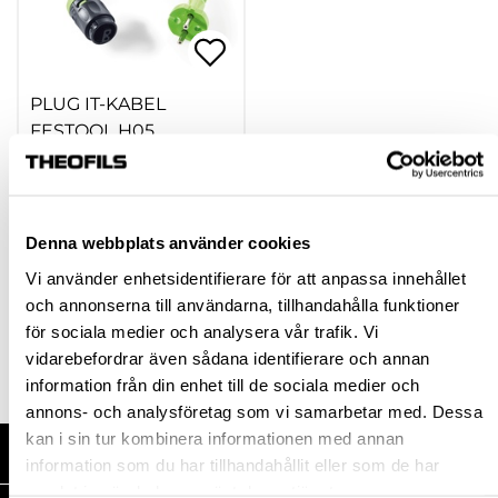
PLUG IT-KABEL
FESTOOL H05
hp-79563
398,43 kr
Från
Denna webbplats använder cookies
inkl. moms
Vi använder enhetsidentifierare för att anpassa innehållet
och annonserna till användarna, tillhandahålla funktioner
Finns fler varianter
för sociala medier och analysera vår trafik. Vi
Köp
vidarebefordrar även sådana identifierare och annan
information från din enhet till de sociala medier och
annons- och analysföretag som vi samarbetar med. Dessa
kan i sin tur kombinera informationen med annan
HANDLA HOS OSS
information som du har tillhandahållit eller som de har
samlat in när du har använt deras tjänster.