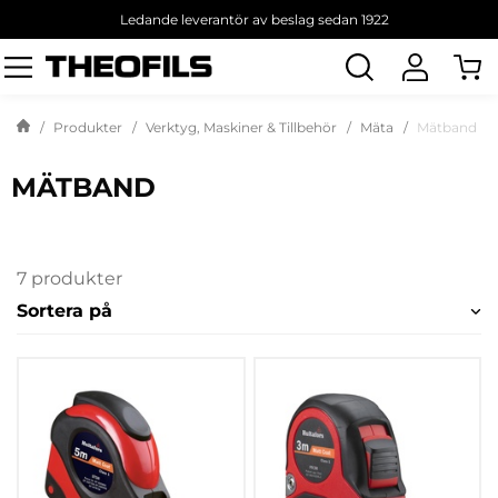
Ledande leverantör av beslag sedan 1922
Sök
produkt
Produkter
Verktyg, Maskiner & Tillbehör
Mäta
Mätband
MÄTBAND
7 produkter
Sortera på