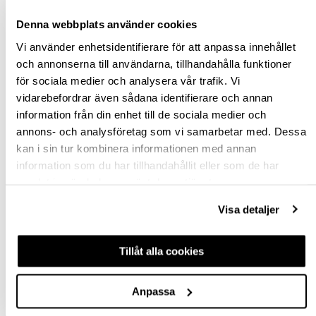
Denna webbplats använder cookies
Vi använder enhetsidentifierare för att anpassa innehållet
och annonserna till användarna, tillhandahålla funktioner
för sociala medier och analysera vår trafik. Vi
HULTAFORS
MÅTTBAND MB 5
vidarebefordrar även sådana identifierare och annan
MÄRKMÄTARE
METER
information från din enhet till de sociala medier och
TALMETER
annons- och analysföretag som vi samarbetar med. Dessa
hp-78943
743782
kan i sin tur kombinera informationen med annan
358,75 kr
236,48 kr
information som du har tillhandahållit eller som de har
Från
inkl. moms
samlat in när du har använt deras tjänster.
inkl. moms
Visa detaljer
Finns fler varianter
Köp
Köp
Tillåt alla cookies
Anpassa