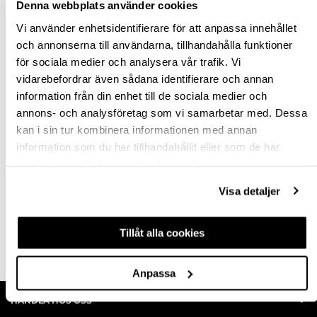
Denna webbplats använder cookies
Vi använder enhetsidentifierare för att anpassa innehållet
och annonserna till användarna, tillhandahålla funktioner
för sociala medier och analysera vår trafik. Vi
TUMSTOCK 59, 2,4
TUMSTOCK 61, 2
vidarebefordrar även sådana identifierare och annan
METER
METER
information från din enhet till de sociala medier och
annons- och analysföretag som vi samarbetar med. Dessa
kan i sin tur kombinera informationen med annan
700537
700402
information som du har tillhandahållit eller som de har
124,25 kr
102,13 kr
inkl. moms
inkl. moms
samlat in när du har använt deras tjänster.
Visa detaljer
Tillåt alla cookies
Köp
Köp
Anpassa
HANDLA HOS OSS