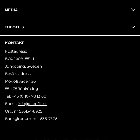
MEDIA
THEOFILS
KONTAKT
Postadress:
BOX 1009 551 11
Jönköping, Sweden
Besöksadress:
Mogölsvägen 26
554 75 Jönköping
Tel:
+46 (0)10-178 13 00
Epost:
info@theofils.se
Org. nr 556154-8925
Bankgironummer 835-7378