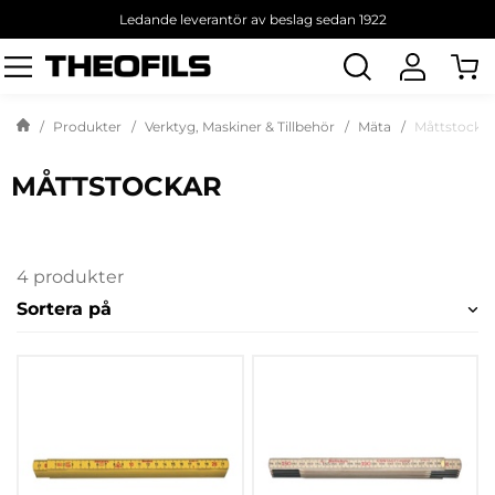
Ledande leverantör av beslag sedan 1922
Sök
produkt
Produkter
Verktyg, Maskiner & Tillbehör
Mäta
Måttstockar
MÅTTSTOCKAR
4 produkter
Sortera på