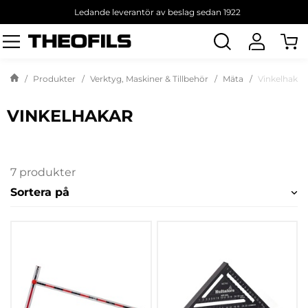
Ledande leverantör av beslag sedan 1922
Sök
produkt
Produkter
Verktyg, Maskiner & Tillbehör
Mäta
Vinkelhakar
VINKELHAKAR
7 produkter
Sortera på