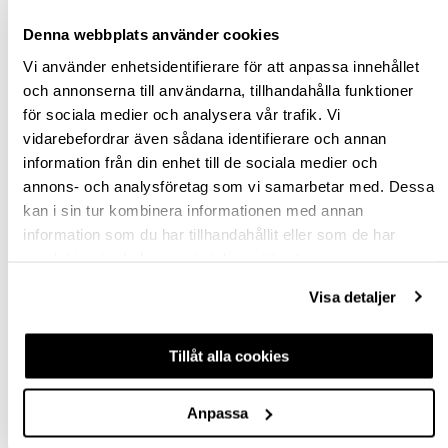
Denna webbplats använder cookies
Vi använder enhetsidentifierare för att anpassa innehållet
och annonserna till användarna, tillhandahålla funktioner
för sociala medier och analysera vår trafik. Vi
SMYGVINKEL SMV
STÄLLBAR VINKEL
vidarebefordrar även sådana identifierare och annan
20CM
QUATTRO 25CM
information från din enhet till de sociala medier och
annons- och analysföretag som vi samarbetar med. Dessa
700439
700432
kan i sin tur kombinera informationen med annan
463,75 kr
491,25 kr
information som du har tillhandahållit eller som de har
inkl. moms
inkl. moms
samlat in när du har använt deras tjänster.
Visa detaljer
Köp
Köp
Tillåt alla cookies
Anpassa