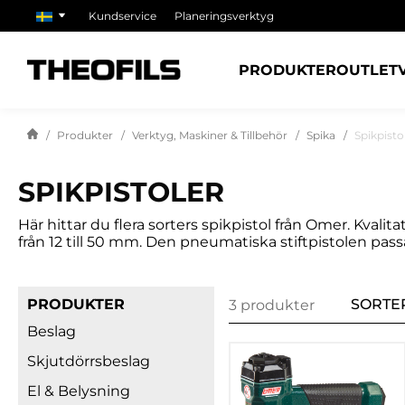
Kundservice
Planeringsverktyg
PRODUKTER
OUTLET
Produkter
Verktyg, Maskiner & Tillbehör
Spika
Spikpisto
SPIKPISTOLER
Här hittar du flera sorters spikpistol från Omer. Kvalit
från 12 till 50 mm. Den pneumatiska stiftpistolen passar
PRODUKTER
SORTE
3 produkter
Beslag
Skjutdörrsbeslag
El & Belysning