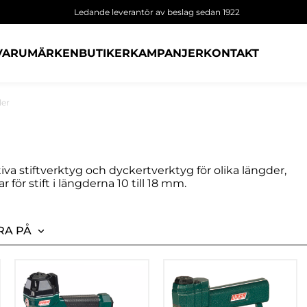
Ledande leverantör av beslag sedan 1922
VARUMÄRKEN
BUTIKER
KAMPANJER
KONTAKT
ler
ativa stiftverktyg och dyckertverktyg för olika längder,
 för stift i längderna 10 till 18 mm.
RA PÅ