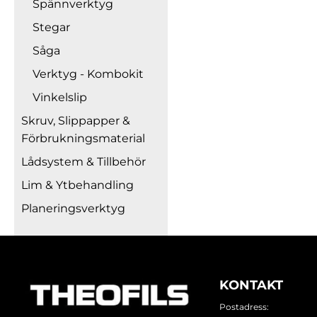
Spännverktyg
Stegar
Såga
Verktyg - Kombokit
Vinkelslip
Skruv, Slippapper &
Förbrukningsmaterial
Lådsystem & Tillbehör
Lim & Ytbehandling
Planeringsverktyg
KONTAKT
Postadress: