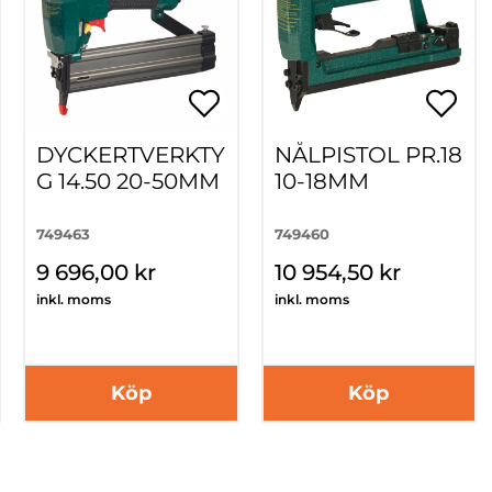
DYCKERTVERKTY
NÅLPISTOL PR.18
G 14.50 20-50MM
10-18MM
749463
749460
9 696,00 kr
10 954,50 kr
inkl. moms
inkl. moms
Köp
Köp