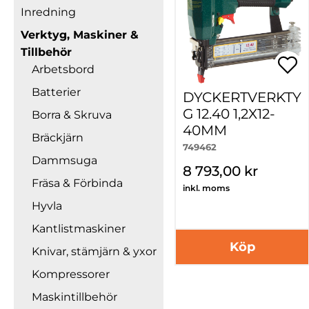
Inredning
Verktyg, Maskiner &
Tillbehör
Arbetsbord
Batterier
DYCKERTVERKTY
G 12.40 1,2X12-
Borra & Skruva
40MM
Bräckjärn
749462
Dammsuga
8 793,00 kr
Fräsa & Förbinda
inkl. moms
Hyvla
Kantlistmaskiner
Köp
Knivar, stämjärn & yxor
Kompressorer
Maskintillbehör