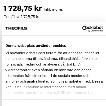
1 728,75 kr
inkl. moms
Pris / 1 st: 1 728,75 kr
st
KÖP
Denna webbplats använder cookies
Vi använder enhetsidentifierare för att anpassa innehållet
Jönköping huvudlager
Finns i lager online
och annonserna till användarna, tillhandahålla funktioner
för sociala medier och analysera vår trafik. Vi
Jönköping butik
Slut i lager
vidarebefordrar även sådana identifierare och annan
Malmö butik
Slut i lager
information från din enhet till de sociala medier och
Stockholm butik
Slut i lager
annons- och analysföretag som vi samarbetar med. Dessa
kan i sin tur kombinera informationen med annan
Snabba leveranser
information som du har tillhandahållit eller som de har
Hämta i butik
samlat in när du har använt deras tjänster.
Ledande leverantör i Sverige