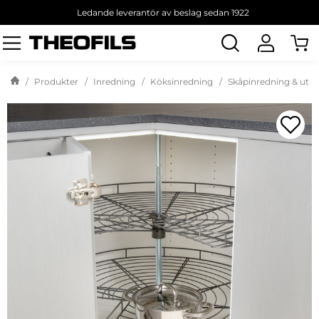
Ledande leverantör av beslag sedan 1922
Sök
produkt
Produkter
Inredning
Köksinredning
Skåpinredning & utd