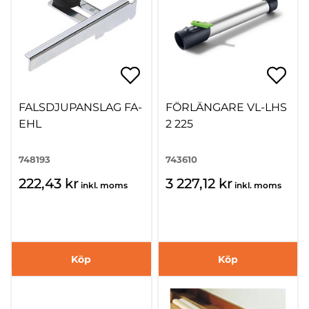
FALSDJUPANSLAG FA-
FÖRLÄNGARE VL-LHS
EHL
2 225
748193
743610
222,43 kr
3 227,12 kr
inkl. moms
inkl. moms
Köp
Köp