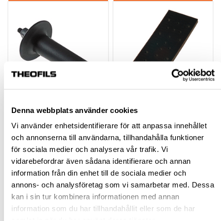
HANDTAG ZG-RAS/RO
INTERFACE
Denna webbplats använder cookies
MELLANL.PL
Vi använder enhetsidentifierare för att anpassa innehållet
70X198MM 56 HÅL
och annonserna till användarna, tillhandahålla funktioner
10MM
704304
706122
för sociala medier och analysera vår trafik. Vi
vidarebefordrar även sådana identifierare och annan
153,60 kr
751,25 kr
inkl. moms
inkl. moms
information från din enhet till de sociala medier och
annons- och analysföretag som vi samarbetar med. Dessa
kan i sin tur kombinera informationen med annan
information som du har tillhandahållit eller som de har
Köp
Köp
samlat in när du har använt deras tjänster.