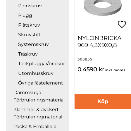
Pinnskruv
Plugg
Plåtskruv
Skruvstift
NYLONBRICKA
Systemskruv
969 4,3X9X0,8
Träskruv
305855
Täckpluggar/brickor
0,4590 kr
inkl. moms
Utomhusskruv
Övriga fästelement
Dammsuga -
Förbrukningsmaterial
Köp
Klammer & dyckert -
Förbrukningmaterial
Packa & Emballera