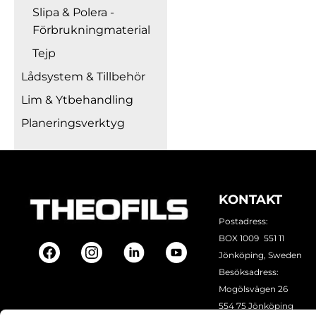
Slipa & Polera -
Förbrukningmaterial
Tejp
Lådsystem & Tillbehör
Lim & Ytbehandling
Planeringsverktyg
KONTAKT
Postadress:
BOX 1009 551 11
Jönköping, Sweden
Besöksadress:
Mogölsvägen 26
554 75 Jönköping