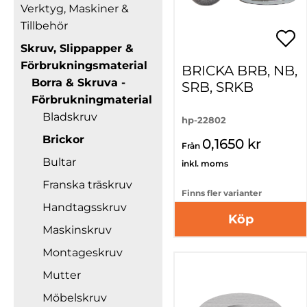
Verktyg, Maskiner &
Tillbehör
Skruv, Slippapper &
Förbrukningsmaterial
BRICKA BRB, NB,
Borra & Skruva -
SRB, SRKB
Förbrukningmaterial
Bladskruv
hp-22802
Brickor
0,1650 kr
Från
Bultar
inkl. moms
Franska träskruv
Finns fler varianter
Handtagsskruv
Köp
Maskinskruv
Montageskruv
Mutter
Möbelskruv