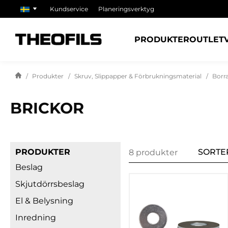
Kundservice
Planeringsverktyg
PRODUKTER
OUTLET
Produkter
Skruv, Slippapper & Förbrukningsmaterial
Borr
BRICKOR
PRODUKTER
SORTE
8 produkter
Beslag
Skjutdörrsbeslag
El & Belysning
Inredning