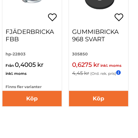
FJÄDERBRICKA
GUMMIBRICKA
FBB
968 SVART
hp-22803
305850
0,4005 kr
0,6275 kr
Från
inkl. moms
4,45 kr
inkl. moms
(Ord. rek. pris)
Finns fler varianter
Köp
Köp