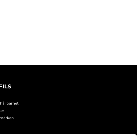
FILS
 hållbarhet
ker
umärken