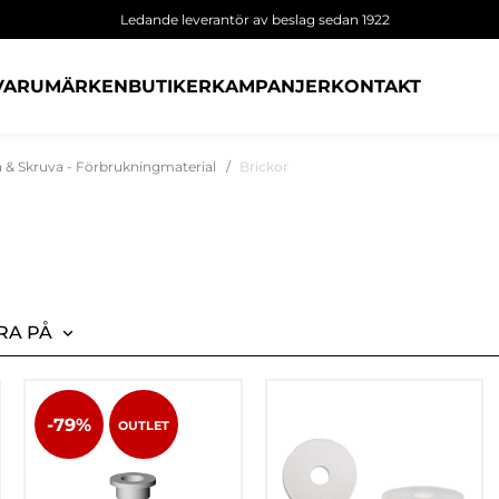
Ledande leverantör av beslag sedan 1922
VARUMÄRKEN
BUTIKER
KAMPANJER
KONTAKT
a & Skruva - Förbrukningmaterial
Brickor
RA PÅ
-79%
OUTLET