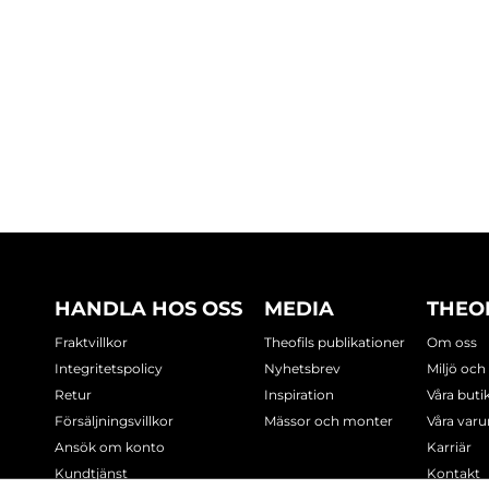
HANDLA HOS OSS
MEDIA
THEO
Fraktvillkor
Theofils publikationer
Om oss
Integritetspolicy
Nyhetsbrev
Miljö och
Retur
Inspiration
Våra buti
Försäljningsvillkor
Mässor och monter
Våra var
Ansök om konto
Karriär
Kundtjänst
Kontakt