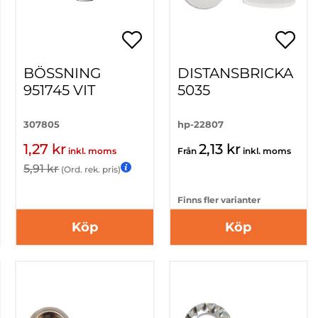
BÖSSNING
DISTANSBRICKA
951745 VIT
5035
307805
hp-22807
1,27 kr
2,13 kr
inkl. moms
Från
inkl. moms
5,91 kr
(Ord. rek. pris)
Finns fler varianter
Köp
Köp