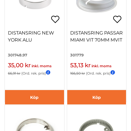
DISTANSRING NEW
DISTANSRING PASSAR
YORK ALU
MIAMI VIT 70MM MVIT
301748.97
301779
35,00 kr
53,13 kr
inkl. moms
inkl. moms
66,91 kr
(Ord. rek. pris)
166,50 kr
(Ord. rek. pris)
Köp
Köp