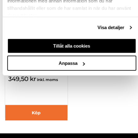
informationen med annan information som du har
tillhandahållit eller som de har samlat in när du har använt
deras tjänster.
Visa detaljer
PIX DIMMER INKL
Tillåt alla cookies
DISTANSRING
Anpassa
301732
349,50 kr
inkl. moms
Köp