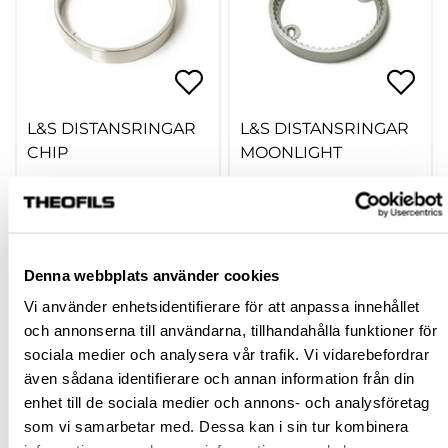
L&S DISTANSRINGAR
L&S DISTANSRINGAR
CHIP
MOONLIGHT
hp-109612
hp-109607
25,63 kr
44,63 kr
Från
inkl. moms
Från
inkl. moms
Denna webbplats använder cookies
Vi använder enhetsidentifierare för att anpassa innehållet
Finns fler varianter
Finns fler varianter
och annonserna till användarna, tillhandahålla funktioner för
Köp
Köp
sociala medier och analysera vår trafik. Vi vidarebefordrar
även sådana identifierare och annan information från din
enhet till de sociala medier och annons- och analysföretag
som vi samarbetar med. Dessa kan i sin tur kombinera