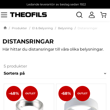
Ledande leverantör av beslag sedan 1922
Sök
produkt
Produkter
El & Belysning
Belysning
Distansringar
DISTANSRINGAR
Här hittar du distansringar till våra olika belysningar.
5 produkter
Sortera på
-48%
-68%
OUTLET
OUTLET