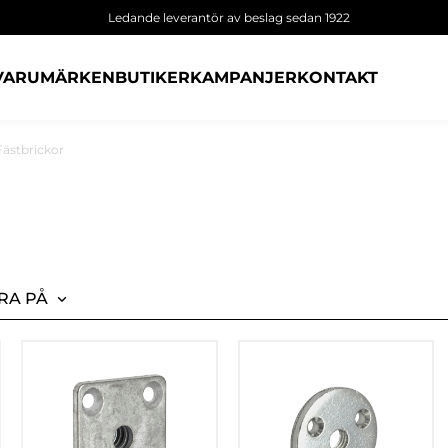
Ledande leverantör av beslag sedan 1922
VARUMÄRKEN
BUTIKER
KAMPANJER
KONTAKT
Fästbrickor
RA PÅ