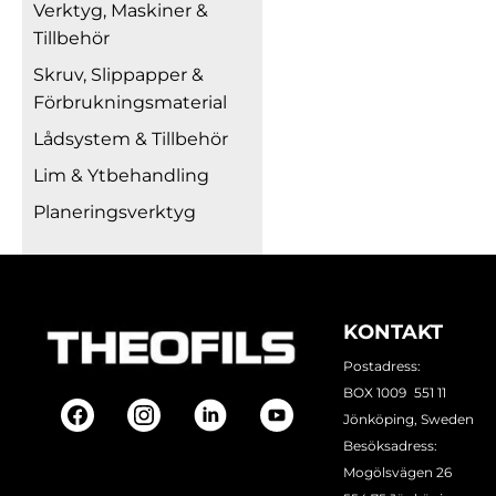
Verktyg, Maskiner &
Tillbehör
Skruv, Slippapper &
Förbrukningsmaterial
Lådsystem & Tillbehör
Lim & Ytbehandling
Planeringsverktyg
KONTAKT
Postadress:
BOX 1009 551 11
Jönköping, Sweden
Besöksadress:
Mogölsvägen 26