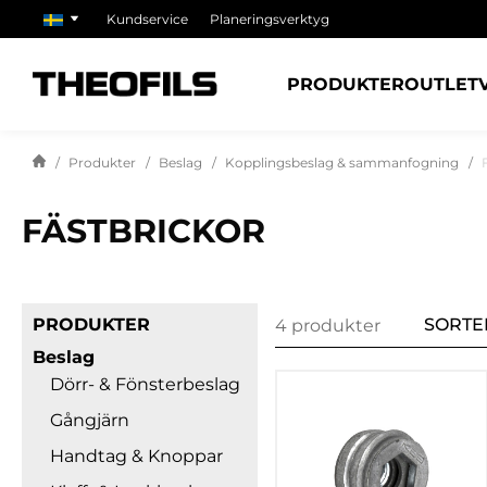
Kundservice
Planeringsverktyg
PRODUKTER
OUTLET
Produkter
Beslag
Kopplingsbeslag & sammanfogning
FÄSTBRICKOR
PRODUKTER
SORTE
4 produkter
Beslag
Dörr- & Fönsterbeslag
Gångjärn
Handtag & Knoppar