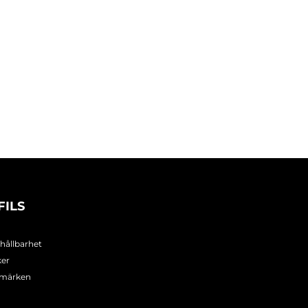
FILS
 hållbarhet
ker
umärken