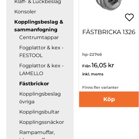
Klaff- & Luckbeslag
Konsoler
Kopplingsbeslag &
sammanfogning
FÄSTBRICKA 1326
Centrumtappar
Fogplattor & kex -
hp-22746
FESTOOL
16,05 kr
Fogplattor & kex -
Från
LAMELLO
inkl. moms
Fästbrickor
Finns fler varianter
Kopplingsbeslag
Köp
övriga
Kopplingsbultar
Kopplingssnäckor
Rampamuffar,