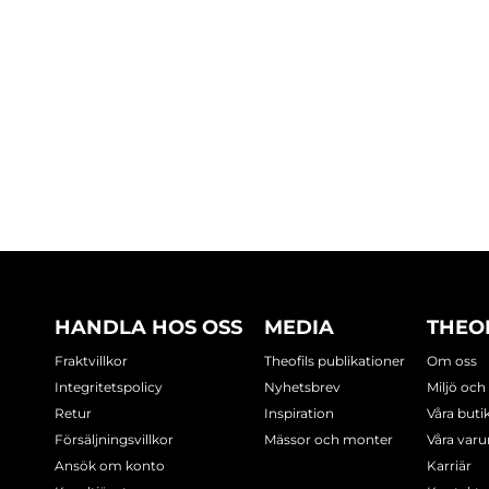
HANDLA HOS OSS
MEDIA
THEO
Fraktvillkor
Theofils publikationer
Om oss
Integritetspolicy
Nyhetsbrev
Miljö och
Retur
Inspiration
Våra buti
Försäljningsvillkor
Mässor och monter
Våra var
Ansök om konto
Karriär