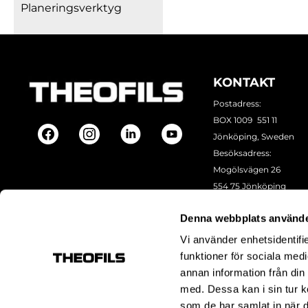
Planeringsverktyg
KONTAKT
Postadress:
BOX 1009 551 11
Jönköping, Sweden
Besöksadress:
Mogölsvägen 26
554 75 Jönköping
Tel:
+46 (0)10-178 13 00
Denna webbplats använde
Epost:
info@theofils.se
Org. nr 556154-8925
Vi använder enhetsidentifie
Bankgironummer 835
funktioner för sociala medi
annan information från din
med. Dessa kan i sin tur k
som de har samlat in när d