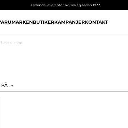
Ledande leverantör av beslag sedan 1922
VARUMÄRKEN
BUTIKER
KAMPANJER
KONTAKT
El-installation
 PÅ