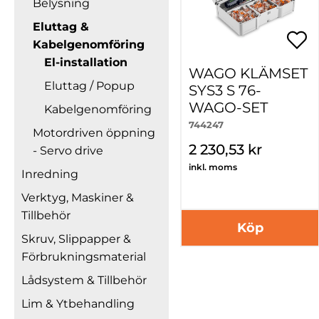
Belysning
Eluttag &
Kabelgenomföring
El-installation
WAGO KLÄMSET
Eluttag / Popup
SYS3 S 76-
WAGO-SET
Kabelgenomföring
744247
Motordriven öppning
2 230,53 kr
- Servo drive
inkl. moms
Inredning
Verktyg, Maskiner &
Tillbehör
Köp
Skruv, Slippapper &
Förbrukningsmaterial
Lådsystem & Tillbehör
Lim & Ytbehandling