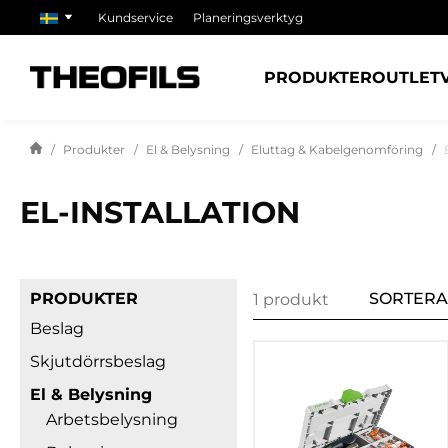
Kundservice
Planeringsverktyg
PRODUKTER
OUTLET
Produkter
El & Belysning
Eluttag & Kabelgenomföring
EL-INSTALLATION
PRODUKTER
SORTERA
1 produkt
Beslag
Skjutdörrsbeslag
El & Belysning
Arbetsbelysning