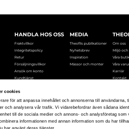
HANDLA HOS OSS
MEDIA
THEO
Fraktvillkor
Theofils publikationer
Om oss
Integritetspolicy
Nyhetsbrev
Miljö och
Retur
Inspiration
Våra buti
Försäljningsvillkor
Mässor och monter
Våra var
Ansök om konto
Karriär
Kundtjänst
Kontakt
Cookie-policy
r cookies
rare för att anpassa innehållet och annonserna till användarna, t
-7378
er och analysera vår trafik. Vi vidarebefordrar även sådana ident
 enhet till de sociala medier och annons- och analysföretag som
ombinera informationen med annan information som du har tillhand
u har använt deras tjänster.