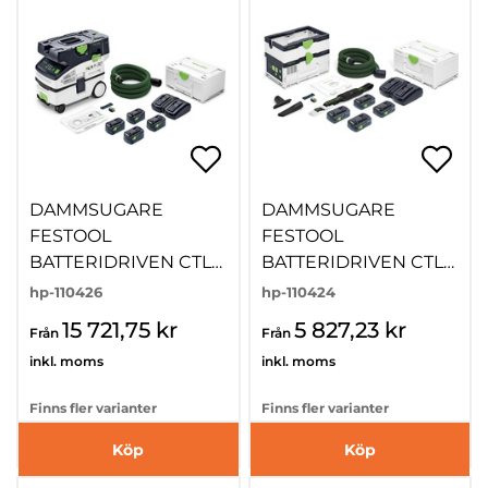
DAMMSUGARE
DAMMSUGARE
FESTOOL
FESTOOL
BATTERIDRIVEN CTLC
BATTERIDRIVEN CTLC
MINI
SYS
hp-110426
hp-110424
15 721,75 kr
5 827,23 kr
Från
Från
inkl. moms
inkl. moms
Finns fler varianter
Finns fler varianter
Köp
Köp