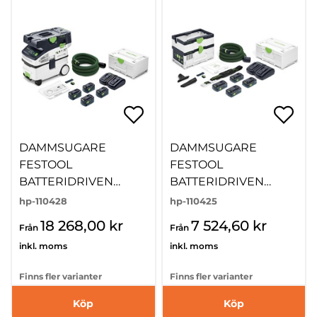
DAMMSUGARE
DAMMSUGARE
FESTOOL
FESTOOL
BATTERIDRIVEN
BATTERIDRIVEN
CTMC MIDI
CTMC SYS
hp-110428
hp-110425
18 268,00 kr
7 524,60 kr
Från
Från
inkl. moms
inkl. moms
Finns fler varianter
Finns fler varianter
Köp
Köp