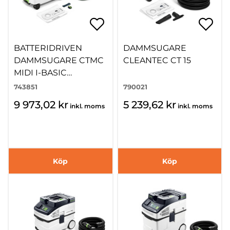
BATTERIDRIVEN
DAMMSUGARE
DAMMSUGARE CTMC
CLEANTEC CT 15
MIDI I-BASIC
CLEANTEC
743851
790021
9 973,02 kr
5 239,62 kr
inkl. moms
inkl. moms
Köp
Köp