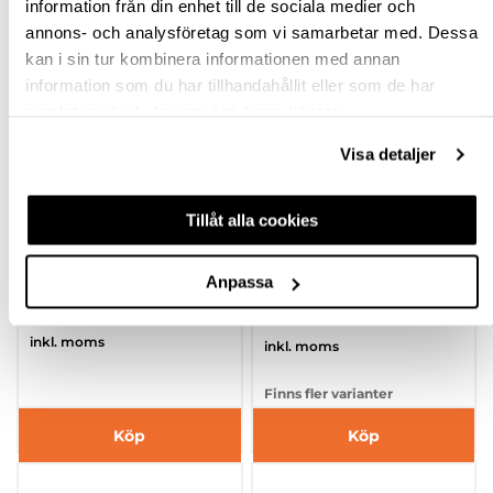
information från din enhet till de sociala medier och
annons- och analysföretag som vi samarbetar med. Dessa
kan i sin tur kombinera informationen med annan
information som du har tillhandahållit eller som de har
samlat in när du har använt deras tjänster.
Visa detaljer
DAMMSUGARE
DAMMSUGARE
CLEANTEC CTM MIDI I
FESTOOL
Tillåt alla cookies
BATTERIDRIVEN CTLC
MIDI
790013
hp-110427
Anpassa
9 809,78 kr
16 570,50 kr
Från
inkl. moms
inkl. moms
Finns fler varianter
Köp
Köp