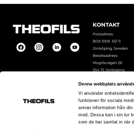
KONTAKT
Postadress:
BOX 1009 551 11
Jönköping, Sweden
Besöksadress:
Mogölsvägen 26
554 75 Jönköping
Tel:
+46 (0)10-178 13 00
Denna webbplats använde
Epost:
info@theofils.se
Org. nr 556154-8925
Vi använder enhetsidentifie
Bankgironummer 835
funktioner för sociala medi
annan information från din
med. Dessa kan i sin tur k
som de har samlat in när d