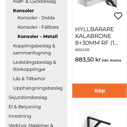
Klaff- & Luckbeslag
Konsoler
Konsoler - Dolda
Konsoler - Fällbara
HYLLBÄRARE
KALABRONE
Konsoler - Metall
8+30MM RF (1
Kopplingsbeslag &
PAR)
602430
sammanfogning
883,50 kr
inkl. moms
Ledstångsbeslag &
Rörkopplingar
Lås & Tillbehör
Upphängningsbeslag
Köp
Skjutdörrsbeslag
El & Belysning
Inredning
Verktyg, Maskiner &