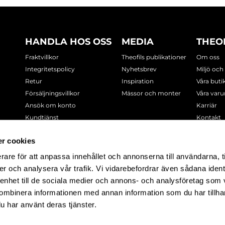
HANDLA HOS OSS
MEDIA
THEO
Fraktvillkor
Theofils publikationer
Om oss
Integritetspolicy
Nyhetsbrev
Miljö och
Retur
Inspiration
Våra buti
Försäljningsvillkor
Mässor och monter
Våra var
Ansök om konto
Karriär
Kundtjänst
Kontakt
Cookie-policy
r cookies
rare för att anpassa innehållet och annonserna till användarna, t
-7378
er och analysera vår trafik. Vi vidarebefordrar även sådana ident
 enhet till de sociala medier och annons- och analysföretag som
ombinera informationen med annan information som du har tillhand
u har använt deras tjänster.