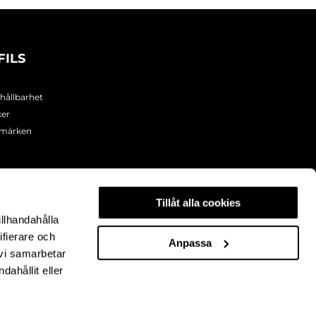
FILS
 hållbarhet
ker
umärken
Tillåt alla cookies
illhandahålla
ifierare och
Anpassa
 vi samarbetar
ahållit eller