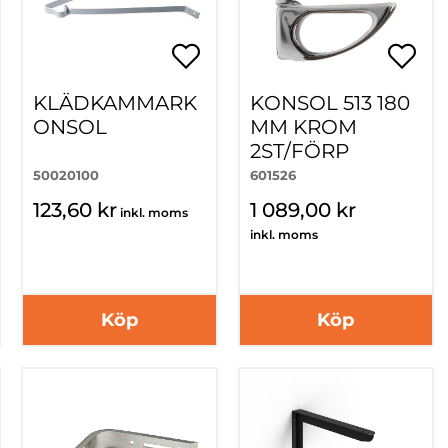
KLÄDKAMMARK
KONSOL 513 180
ONSOL
MM KROM
2ST/FÖRP
50020100
601526
123,60 kr
1 089,00 kr
inkl. moms
inkl. moms
Köp
Köp