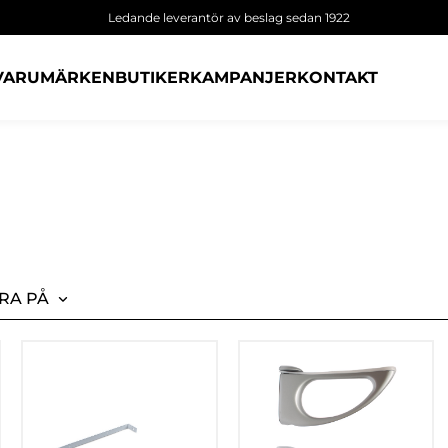
Ledande leverantör av beslag sedan 1922
VARUMÄRKEN
BUTIKER
KAMPANJER
KONTAKT
RA PÅ