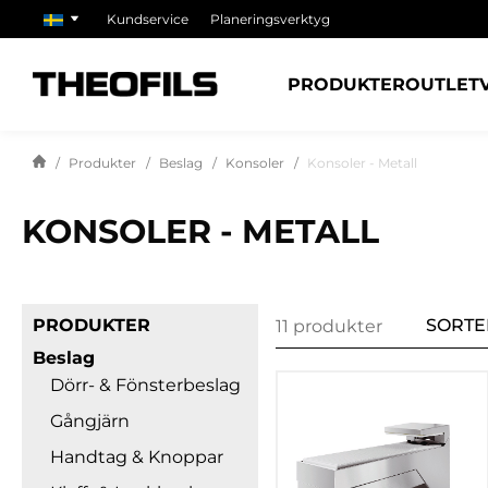
Kundservice
Planeringsverktyg
PRODUKTER
OUTLET
Produkter
Beslag
Konsoler
Konsoler - Metall
KONSOLER - METALL
PRODUKTER
SORTE
11 produkter
Beslag
Dörr- & Fönsterbeslag
Gångjärn
Handtag & Knoppar