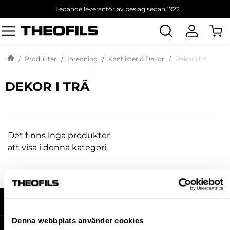
Ledande leverantör av beslag sedan 1922
Sök
produkt
Produkter
Inredning
Kantlister & Dekor
Dekor i trä
DEKOR I TRÄ
Det finns inga produkter
att visa i denna kategori.
HANDLA HOS OSS
Denna webbplats använder cookies