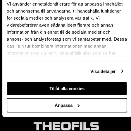
MEDIA
Vi använder enhetsidentifierare för att anpassa innehållet
och annonserna till användarna, tillhandahålla funktioner
THEOFILS
för sociala medier och analysera vår trafik. Vi
vidarebefordrar även sådana identifierare och annan
KONTAKT
information från din enhet till de sociala medier och
annons- och analysföretag som vi samarbetar med. Dessa
Postadress:
kan i sin tur kombinera informationen med annan
BOX 1009 551 11
information som du har tillhandahållit eller som de har
Jönköping, Sweden
samlat in när du har använt deras tjänster.
Besöksadress:
Mogölsvägen 26
Visa detaljer
554 75 Jönköping
Tel:
+46 (0)10-178 13 00
Epost:
info@theofils.se
Tillåt alla cookies
Org. nr 556154-8925
Bankgironummer 835-7378
Anpassa