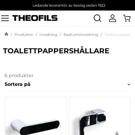
Ledande leverantör av beslag sedan 1922
Sök
produkt
Produkter
Inredning
Badrumsinredning
Toalettpappershå
TOALETTPAPPERSHÅLLARE
6 produkter
Sortera på