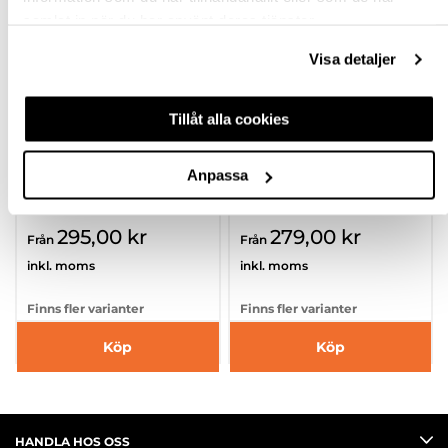
samlat in när du har använt deras tjänster.
Visa detaljer
Tillåt alla cookies
TOALETTPAPPERSHÅL
TOALETTPAPPERSHÅL
LARE TOULON
LARE TOURS
Anpassa
hp-112870
hp-112869
295,00 kr
279,00 kr
Från
Från
inkl. moms
inkl. moms
Finns fler varianter
Finns fler varianter
Köp
Köp
HANDLA HOS OSS