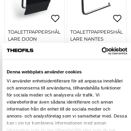
TOALETTPAPPERSHÅL
TOALETTPAPPERSHÅL
LARE DIJON
LARE NANTES
hp-112855
hp-112860
325,00 kr
209,00 kr
Från
Från
Denna webbplats använder cookies
inkl. moms
inkl. moms
Vi använder enhetsidentifierare för att anpassa innehållet
Finns fler varianter
Finns fler varianter
och annonserna till användarna, tillhandahålla funktioner
för sociala medier och analysera vår trafik. Vi
Köp
Köp
vidarebefordrar även sådana identifierare och annan
information från din enhet till de sociala medier och
annons- och analysföretag som vi samarbetar med. Dessa
kan i sin tur kombinera informationen med annan
information som du har tillhandahållit eller som de har