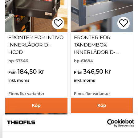
FRONTER FÖR INTIVO
FRONTER FÖR
INNERLÅDOR D-
TANDEMBOX
HÖJD
INNERLÅDOR D-
HÖJD
hp-67346
hp-61684
184,50 kr
346,50 kr
Från
Från
inkl. moms
inkl. moms
Finns fler varianter
Finns fler varianter
Köp
Köp