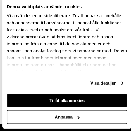
Denna webbplats använder cookies
Vi använder enhetsidentifierare för att anpassa innehållet
och annonserna till användarna, tillhandahålla funktioner
för sociala medier och analysera vår trafik. Vi
vidarebefordrar även sådana identifierare och annan
FRONTER FÖR
TANDENBOX
information från din enhet till de sociala medier och
TANDEMBOX
LÅDFRONT Z31A1081A
annons- och analysföretag som vi samarbetar med. Dessa
INNERLÅDOR M-
GRÅ
kan i sin tur kombinera informationen med annan
HÖJD
hp-61526
605764.46
information som du har tillhandahållit eller som de har
253,50 kr
339,00 kr
samlat in när du har använt deras tjänster.
Från
inkl. moms
inkl. moms
Visa detaljer
Finns fler varianter
Tillåt alla cookies
Köp
Köp
Anpassa