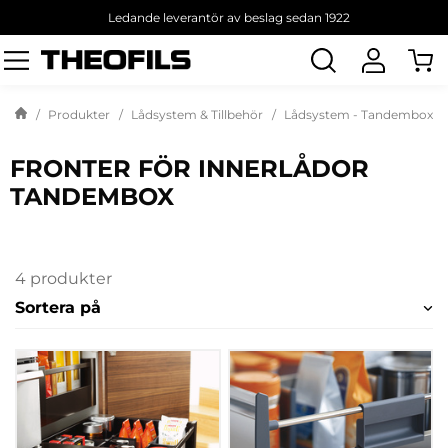
Ledande leverantör av beslag sedan 1922
Sök
produkt
Produkter
Lådsystem & Tillbehör
Lådsystem - Tandembox
FRONTER FÖR INNERLÅDOR
TANDEMBOX
4 produkter
Sortera på