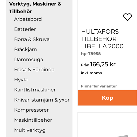
Verktyg, Maskiner &
Tillbehör
Arbetsbord
Batterier
HULTAFORS
TILLBEHÖR
Borra & Skruva
LIBELLA 2000
Bräckjärn
hp-78958
Dammsuga
166,25 kr
Från
Fräsa & Förbinda
inkl. moms
Hyvla
Finns fler varianter
Kantlistmaskiner
Köp
Knivar, stämjärn & yxor
Kompressorer
Maskintillbehör
Multiverktyg