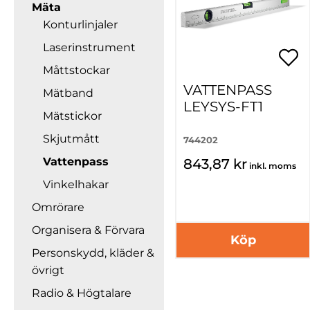
Mäta
Konturlinjaler
Laserinstrument
Måttstockar
VATTENPASS
Mätband
LEYSYS-FT1
Mätstickor
Skjutmått
744202
Vattenpass
843,87 kr
inkl. moms
Vinkelhakar
Omrörare
Organisera & Förvara
Köp
Personskydd, kläder &
övrigt
Radio & Högtalare