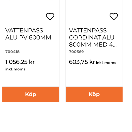
VATTENPASS
VATTENPASS
ALU PV 600MM
CORDINAT ALU
800MM MED 4
SKJUTBARA
700418
700569
MARKERINGAR
1 056,25 kr
603,75 kr
inkl. moms
inkl. moms
Köp
Köp