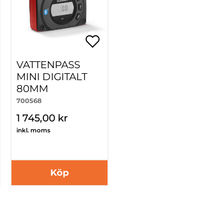
VATTENPASS
MINI DIGITALT
80MM
700568
1 745,00 kr
inkl. moms
Köp