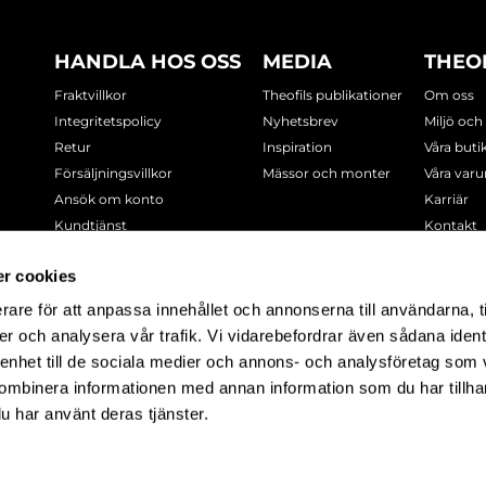
HANDLA HOS OSS
MEDIA
THEO
Fraktvillkor
Theofils publikationer
Om oss
Integritetspolicy
Nyhetsbrev
Miljö och
Retur
Inspiration
Våra buti
Försäljningsvillkor
Mässor och monter
Våra var
Ansök om konto
Karriär
Kundtjänst
Kontakt
Cookie-policy
r cookies
rare för att anpassa innehållet och annonserna till användarna, t
-7378
er och analysera vår trafik. Vi vidarebefordrar även sådana ident
 enhet till de sociala medier och annons- och analysföretag som
ombinera informationen med annan information som du har tillhand
u har använt deras tjänster.