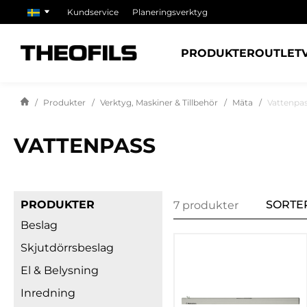
Kundservice
Planeringsverktyg
PRODUKTER
OUTLET
Produkter
Verktyg, Maskiner & Tillbehör
Mäta
Vattenpa
VATTENPASS
PRODUKTER
SORTE
7 produkter
Beslag
Skjutdörrsbeslag
El & Belysning
Inredning