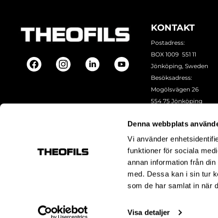
KONTAKT
Postadress:
BOX 1009 551 11
Jönköping, Sweden
Besöksadress:
Mogölsvägen 26
554 75 Jönköping
Tel:
+46 (0)10-178 13 00
Denna webbplats använde
Epost:
info@theofils.se
Org. nr 556154-8925
Vi använder enhetsidentifie
Bankgironummer 835
funktioner för sociala medi
annan information från din
med. Dessa kan i sin tur k
som de har samlat in när d
Visa detaljer