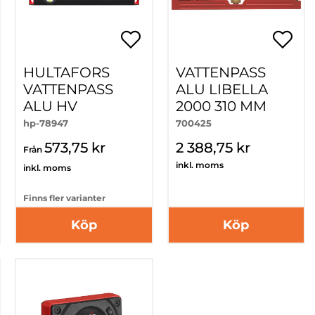
HULTAFORS
VATTENPASS
VATTENPASS
ALU LIBELLA
ALU HV
2000 310 MM
hp-78947
700425
573,75 kr
2 388,75 kr
Från
inkl. moms
inkl. moms
Finns fler varianter
Köp
Köp