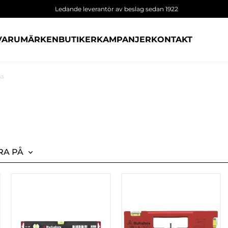
Ledande leverantör av beslag sedan 1922
VARUMÄRKEN
BUTIKER
KAMPANJER
KONTAKT
ss
RA PÅ