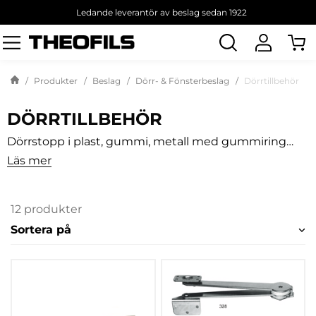
Ledande leverantör av beslag sedan 1922
Sök
produkt
Produkter
Beslag
Dörr- & Fönsterbeslag
Dörrtillbehör
DÖRRTILLBEHÖR
Dörrstopp i plast, gummi, metall med gummiring
och flera modeller för montering på vägg eller golv.
Läs mer
Även tätningströsklar och dörrbromsar m.m.
12 produkter
Sortera på