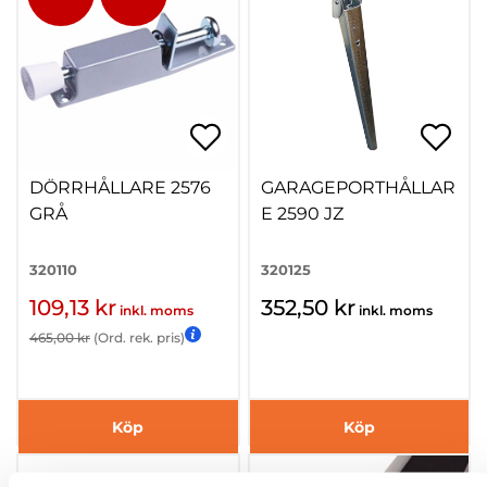
DÖRRHÅLLARE 2576
GARAGEPORTHÅLLAR
GRÅ
E 2590 JZ
320110
320125
109,13 kr
352,50 kr
inkl. moms
inkl. moms
465,00 kr
(Ord. rek. pris)
Köp
Köp