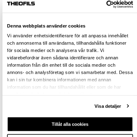
Denna webbplats använder cookies
Vi använder enhetsidentifierare för att anpassa innehållet
och annonserna till användarna, tillhandahålla funktioner
för sociala medier och analysera vår trafik. Vi
vidarebefordrar även sådana identifierare och annan
KABELÖVERFÖRING
KLÄMSKYDD ROLLO
information från din enhet till de sociala medier och
7910R, 7911R
FSR 6000
annons- och analysföretag som vi samarbetar med. Dessa
kan i sin tur kombinera informationen med annan
hp-22523
hp-71880
information som du har tillhandahållit eller som de har
2 226,00 kr
6 793,50 kr
Från
Från
samlat in när du har använt deras tjänster.
inkl. moms
inkl. moms
Visa detaljer
Finns fler varianter
Finns fler varianter
Tillåt alla cookies
Köp
Köp