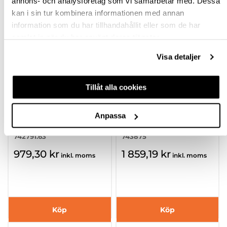
annons- och analysföretag som vi samarbetar med. Dessa
kan i sin tur kombinera informationen med annan
information som du har tillhandahållit eller som de har
samlat in när du har använt deras tjänster.
Visa detaljer
Tillåt alla cookies
LADDARE CXS MXC
LADDARE SCA 16
230V
Anpassa
742791.63
743875
979,30 kr
1 859,19 kr
inkl. moms
inkl. moms
Köp
Köp