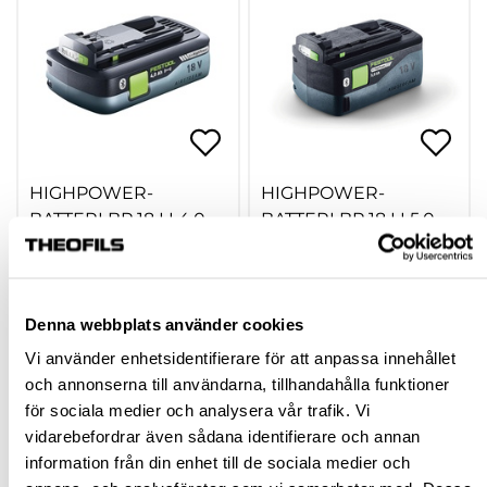
HIGHPOWER-
HIGHPOWER-
BATTERI BP 18 LI 4,0
BATTERI BP 18 LI 5,0
HPC-ASI
HP-ASI
743518
790039
1 689,34 kr
2 033,87 kr
inkl. moms
inkl. moms
Denna webbplats använder cookies
Vi använder enhetsidentifierare för att anpassa innehållet
och annonserna till användarna, tillhandahålla funktioner
för sociala medier och analysera vår trafik. Vi
Köp
Köp
vidarebefordrar även sådana identifierare och annan
information från din enhet till de sociala medier och