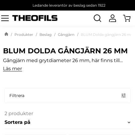
Ledande leverantör av beslag sedan 1922
Sök
produkt
Produkter
Beslag
Gångjärn
BLUM Dolda gångjärn 26 mm
BLUM DOLDA GÅNGJÄRN 26 MM
Gångjärn med grytdiameter 26 mm, här finns till
exempel minigångjärnet Clip från Blum. Gångjärnen
Läs mer
finns för heltäckande, halvtäckande och
innanförliggande luckor. Även täckpluggar
anpassade för grytdiametern finns att tillgå.
Filtrera
2 produkter
Sortera på