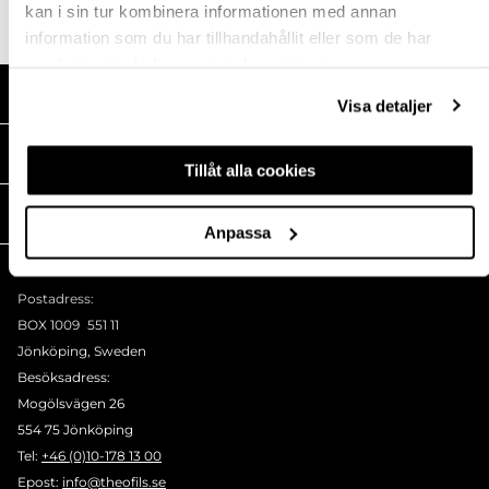
kan i sin tur kombinera informationen med annan
information som du har tillhandahållit eller som de har
samlat in när du har använt deras tjänster.
HANDLA HOS OSS
Visa detaljer
MEDIA
Tillåt alla cookies
THEOFILS
Anpassa
KONTAKT
Postadress:
BOX 1009 551 11
Jönköping, Sweden
Besöksadress:
Mogölsvägen 26
554 75 Jönköping
Tel:
+46 (0)10-178 13 00
Epost:
info@theofils.se