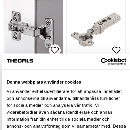
GÅNGJÄRN - 105° 26
GÅNGJÄRN - BLUM,
MM QS
94° MINI
Denna webbplats använder cookies
hp-22189
hp-22191
Vi använder enhetsidentifierare för att anpassa innehållet
21,60 kr
75,60 kr
Från
inkl. moms
Från
och annonserna till användarna, tillhandahålla funktioner
inkl. moms
för sociala medier och analysera vår trafik. Vi
vidarebefordrar även sådana identifierare och annan
Finns fler varianter
Finns fler varianter
information från din enhet till de sociala medier och
annons- och analysföretag som vi samarbetar med. Dessa
Köp
Köp