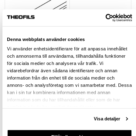
Denna webbplats använder cookies
Vi använder enhetsidentifierare för att anpassa innehållet
och annonserna till användarna, tillhandahålla funktioner
CLIPO/COMBINO
COMBINO DÄMPARE
för sociala medier och analysera vår trafik. Vi
26/36 STYRSKENA IS
vidarebefordrar även sådana identifierare och annan
information från din enhet till de sociala medier och
hp-23189
hp-29382
annons- och analysföretag som vi samarbetar med. Dessa
kan i sin tur kombinera informationen med annan
94,65 kr
415,50 kr
Från
Från
information som du har tillhandahållit eller som de har
inkl. moms
inkl. moms
samlat in när du har använt deras tjänster.
Finns fler varianter
Finns fler varianter
Visa detaljer
Köp
Köp