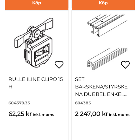
Köp
Köp
RULLE ILINE CLIPO 15
SET
H
BÄRSKENA/STYRSKE
NA DUBBEL ENKEL
COMBINO 65 2500MM
604379.35
604385
ALU
62,25 kr
2 247,00 kr
inkl. moms
inkl. moms