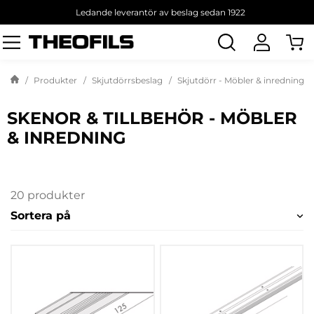
Ledande leverantör av beslag sedan 1922
Sök
produkt
Produkter
Skjutdörrsbeslag
Skjutdörr - Möbler & inredning
SKENOR & TILLBEHÖR - MÖBLER
& INREDNING
20 produkter
Sortera på