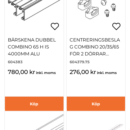
BÄRSKENA DUBBEL
CENTRERINGSBESLA
COMBINO 65 H IS
G COMBINO 20/35/65
4000MM ALU
FÖR 2 DÖRRAR
ANTRACITE
604383
604379.75
780,00 kr
276,00 kr
inkl. moms
inkl. moms
Köp
Köp