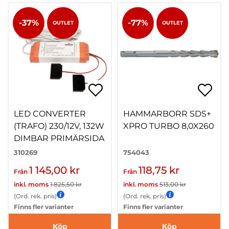
-37%
-77%
OUTLET
OUTLET
LED CONVERTER
HAMMARBORR SDS+
(TRAFO) 230/12V, 132W
XPRO TURBO 8,0X260
DIMBAR PRIMÄRSIDA
310269
754043
1 145,00 kr
118,75 kr
Från
Från
inkl. moms
1 825,50 kr
inkl. moms
513,00 kr
(Ord. rek. pris)
(Ord. rek. pris)
Finns fler varianter
Finns fler varianter
Köp
Köp