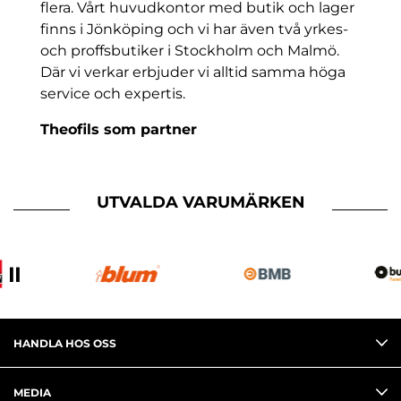
flera. Vårt huvudkontor med butik och lager
finns i Jönköping och vi har även två yrkes-
och proffsbutiker i Stockholm och Malmö.
Där vi verkar erbjuder vi alltid samma höga
service och expertis.
Theofils som partner
Ett lyckat samarbete handlar inte bara om
slutresultatet. Däremot bygger ett lyckat
slutresultat nästan undantagslöst på ett
UTVALDA VARUMÄRKEN
lyckat samarbete. I slutändan handlar det
om att hålla vad man lovar och prestera över
förväntan. Så har vi tänkt och agerat i snart
⏸
100 år.
HANDLA HOS OSS
MEDIA