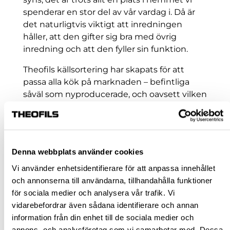
spenderar en stor del av vår vardag i. Då är
det naturligtvis viktigt att inredningen
håller, att den gifter sig bra med övrig
inredning och att den fyller sin funktion.
Theofils källsortering har skapats för att
passa alla kök på marknaden – befintliga
såväl som nyproducerade, och oavsett vilken
kökstillverkare som stommar och lådorna
kommer ifrån.
Attraktivt marknadspris
Vi erbjuder inte bara en av marknadens
Denna webbplats använder cookies
mest kvalitativa produkter, vi kan även
Vi använder enhetsidentifierare för att anpassa innehållet
erbjuda ett mycket attraktivt pris.
och annonserna till användarna, tillhandahålla funktioner
för sociala medier och analysera vår trafik. Vi
Klimatsmart val
vidarebefordrar även sådana identifierare och annan
Vår källsortering är tillverkad i Sverige, vilket
information från din enhet till de sociala medier och
minskar utsläpp från transporter och bidrar
annons- och analysföretag som vi samarbetar med. Dessa