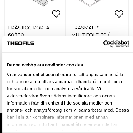
FRÄSJIGG PORTA
FRÄSMALL*
60/100
MULTIFOLD 30 /
TOPFOLD 40
604370.98
604377.46
521,25 kr
835,50 kr
inkl. moms
inkl. moms
Denna webbplats använder cookies
936,00 kr
(Ord. rek. pris)
Vi använder enhetsidentifierare för att anpassa innehållet
och annonserna till användarna, tillhandahålla funktioner
för sociala medier och analysera vår trafik. Vi
Köp
Köp
vidarebefordrar även sådana identifierare och annan
information från din enhet till de sociala medier och
annons- och analysföretag som vi samarbetar med. Dessa
kan i sin tur kombinera informationen med annan
HANDLA HOS OSS
information som du har tillhandahållit eller som de har
samlat in när du har använt deras tjänster.