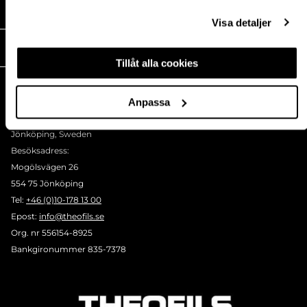
MEDIA
Visa detaljer
THEOFILS
Tillåt alla cookies
KONTAKT
Postadress:
Anpassa
BOX 1009 551 11
Jönköping, Sweden
Besöksadress:
Mogölsvägen 26
554 75 Jönköping
Tel:
+46 (0)10-178 13 00
Epost:
info@theofils.se
Org. nr 556154-8925
Bankgironummer 835-7378