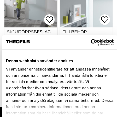
SKJUDÖRRSBESLAG
TILLBEHÖR
PORTAVANT
PORTAVANT
hp-66588
hp-112777
35 022,00 kr
1 905,00 kr
Denna webbplats använder cookies
Från
Från
inkl. moms
inkl. moms
Vi använder enhetsidentifierare för att anpassa innehållet
och annonserna till användarna, tillhandahålla funktioner
Finns fler varianter
Finns fler varianter
för sociala medier och analysera vår trafik. Vi
vidarebefordrar även sådana identifierare och annan
Köp
Köp
information från din enhet till de sociala medier och
annons- och analysföretag som vi samarbetar med. Dessa
kan i sin tur kombinera informationen med annan
information som du har tillhandahållit eller som de har
HANDLA HOS OSS