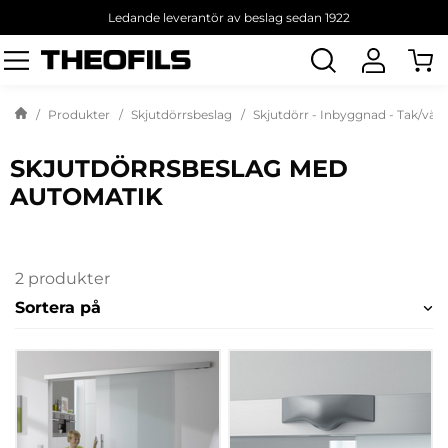
Ledande leverantör av beslag sedan 1922
Sök
produkt
Produkter
Skjutdörrsbeslag
Skjutdörr - Inbyggnad - Tak/väg
SKJUTDÖRRSBESLAG MED
AUTOMATIK
2 produkter
Sortera på