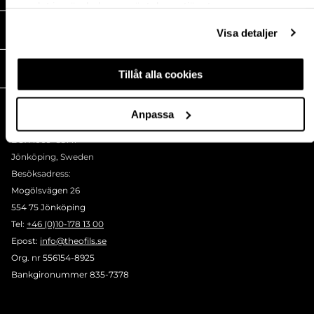
samlat in när du har använt deras tjänster.
MEDIA
Visa detaljer
THEOFILS
Tillåt alla cookies
KONTAKT
Anpassa
Postadress:
BOX 1009 551 11
Jönköping, Sweden
Besöksadress:
Mogölsvägen 26
554 75 Jönköping
Tel:
+46 (0)10-178 13 00
Epost:
info@theofils.se
Org. nr 556154-8925
Bankgironummer 835-7378