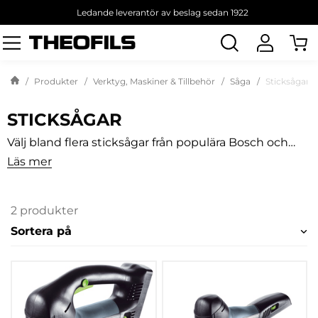
Ledande leverantör av beslag sedan 1922
Sök
produkt
Produkter
Verktyg, Maskiner & Tillbehör
Såga
Sticksågar
STICKSÅGAR
Välj bland flera sticksågar från populära Bosch och
Festool, Theofils har både batteridrivna och
Läs mer
elanslutningsbara sticksågar i sortimentet. Här kan
du också välja mellan grundpaketet Basic eller de
utökade paketen Plus och Set på Festools produkter.
2 produkter
Sortera på