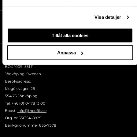
HANDLA HOS OSS
samlat in när du har använt deras tjänster.
Visa detaljer
MEDIA
Tillåt alla cookies
THEOFILS
KONTAKT
Anpassa
Postadress:
BOX 1009 551 11
Jönköping, Sweden
Besöksadress:
Mogölsvägen 26
554 75 Jönköping
Tel:
+46 (0)10-178 13 00
Epost:
info@theofils.se
Org. nr 556154-8925
Bankgironummer 835-7378