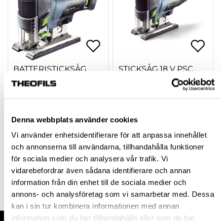
BATTERISTICKSÅG
STICKSÅG 18 V PSC
FESTOOL PSBC 420 LI
420 EB-BASIC
4,0 EB
CARVEX
hp-74328
743636
Denna webbplats använder cookies
6 157,27 kr
6 157,27 kr
Från
inkl. moms
Vi använder enhetsidentifierare för att anpassa innehållet
inkl. moms
och annonserna till användarna, tillhandahålla funktioner
för sociala medier och analysera vår trafik. Vi
Finns fler varianter
vidarebefordrar även sådana identifierare och annan
Köp
Köp
information från din enhet till de sociala medier och
annons- och analysföretag som vi samarbetar med. Dessa
kan i sin tur kombinera informationen med annan
information som du har tillhandahållit eller som de har