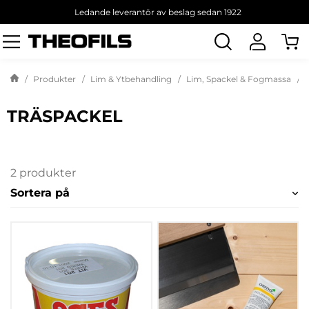
Ledande leverantör av beslag sedan 1922
Sök
produkt
Produkter
Lim & Ytbehandling
Lim, Spackel & Fogmassa
TRÄSPACKEL
2 produkter
Sortera på