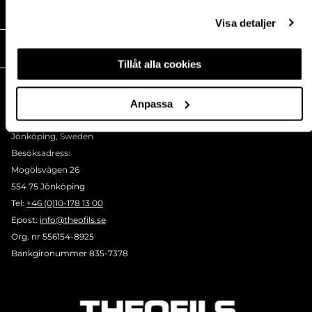
MEDIA
Visa detaljer
THEOFILS
Tillåt alla cookies
KONTAKT
Postadress:
Anpassa
BOX 1009 551 11
Jönköping, Sweden
Besöksadress:
Mogölsvägen 26
554 75 Jönköping
Tel:
+46 (0)10-178 13 00
Epost:
info@theofils.se
Org. nr 556154-8925
Bankgironummer 835-7378