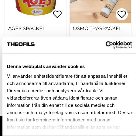
AGES SPACKEL
OSMO TRÄSPACKEL
hp-23225
hp-67020
249,00 kr
137,50 kr
Från
Från
Denna webbplats använder cookies
inkl. moms
inkl. moms
Vi använder enhetsidentifierare för att anpassa innehållet
och annonserna till användarna, tillhandahålla funktioner
Finns fler varianter
Finns fler varianter
för sociala medier och analysera vår trafik. Vi
Köp
Köp
vidarebefordrar även sådana identifierare och annan
information från din enhet till de sociala medier och
annons- och analysföretag som vi samarbetar med. Dessa
kan i sin tur kombinera informationen med annan
HANDLA HOS OSS
information som du har tillhandahållit eller som de har
samlat in när du har använt deras tjänster.