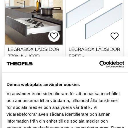
LEGRABOX LÅDSIDOR
LEGRABOX LÅDSIDOR
770N N-HÖJD
FREE -
FÖRHÖJNINGSSIDA
GLAS
hp-106338
hp-111259
541,50 kr
738,00 kr
Från
Från
Denna webbplats använder cookies
inkl. moms
inkl. moms
Vi använder enhetsidentifierare för att anpassa innehållet
och annonserna till användarna, tillhandahålla funktioner
Finns fler varianter
Finns fler varianter
för sociala medier och analysera vår trafik. Vi
Köp
Köp
vidarebefordrar även sådana identifierare och annan
information från din enhet till de sociala medier och
annons- och analysföretag som vi samarbetar med. Dessa