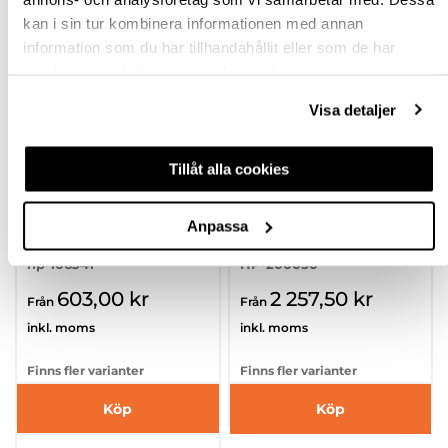
kan i sin tur kombinera informationen med annan
information som du har tillhandahållit eller som de har
samlat in när du har använt deras tjänster.
Visa detaljer
Tillåt alla cookies
LEGRABOX LÅDSIDOR
LÅDSATS LEGRABOX -
FREE 780C C-HÖJD
F-HÖJD
Anpassa
hp-106341
HP-200050
603,00 kr
2 257,50 kr
Från
Från
inkl. moms
inkl. moms
Finns fler varianter
Finns fler varianter
Köp
Köp