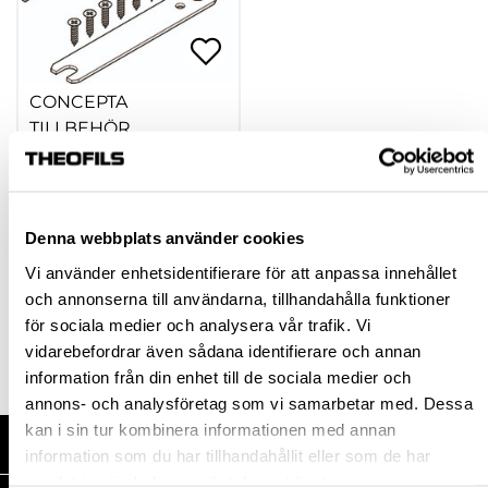
CONCEPTA
TILLBEHÖR
hp-106292
748,50 kr
Från
Denna webbplats använder cookies
inkl. moms
Vi använder enhetsidentifierare för att anpassa innehållet
och annonserna till användarna, tillhandahålla funktioner
Finns fler varianter
för sociala medier och analysera vår trafik. Vi
Köp
vidarebefordrar även sådana identifierare och annan
information från din enhet till de sociala medier och
annons- och analysföretag som vi samarbetar med. Dessa
kan i sin tur kombinera informationen med annan
HANDLA HOS OSS
information som du har tillhandahållit eller som de har
samlat in när du har använt deras tjänster.