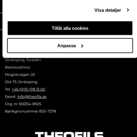
MEDIA
Visa detaljer
THEOFILS
Tillåt alla cookies
KONTAKT
Postadress:
Anpassa
BOX 1009 551 11
Jönköping, Sweden
Besöksadress:
Mogölsvägen 26
554 75 Jönköping
Tel:
+46 (0)10-178 13 00
Epost:
info@theofils.se
Org. nr 556154-8925
Bankgironummer 835-7378