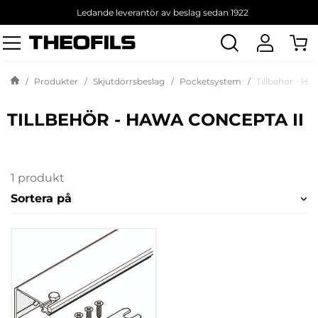
Ledande leverantör av beslag sedan 1922
Sök
produkt
Produkter
Skjutdörrsbeslag
Pocketsystem
Tillbehör - H
TILLBEHÖR - HAWA CONCEPTA II
1 produkt
Sortera på