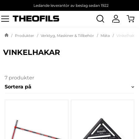
Ledande leverantör av beslag sedan 1922
Sök
produkt
Produkter
Verktyg, Maskiner & Tillbehör
Mäta
Vinkelhakar
VINKELHAKAR
7 produkter
Sortera på