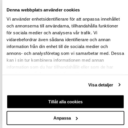
Denna webbplats använder cookies
Vi använder enhetsidentifierare för att anpassa innehållet
och annonserna till användarna, tillhandahålla funktioner
för sociala medier och analysera vår trafik. Vi
SMYGVINKEL SMV
STÄLLBAR VINKEL
vidarebefordrar även sådana identifierare och annan
20CM
QUATTRO 25CM
information från din enhet till de sociala medier och
annons- och analysföretag som vi samarbetar med. Dessa
700439
700432
kan i sin tur kombinera informationen med annan
463,75 kr
491,25 kr
information som du har tillhandahållit eller som de har
inkl. moms
inkl. moms
samlat in när du har använt deras tjänster.
Visa detaljer
Köp
Köp
Tillåt alla cookies
Anpassa