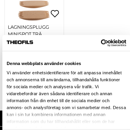
LAGNINGSPLUGG
MINISPOT TRÄ
hp-22652
1 772,50 kr
Från
Denna webbplats använder cookies
inkl. moms
Vi använder enhetsidentifierare för att anpassa innehållet
och annonserna till användarna, tillhandahålla funktioner
Finns fler varianter
för sociala medier och analysera vår trafik. Vi
Köp
vidarebefordrar även sådana identifierare och annan
information från din enhet till de sociala medier och
annons- och analysföretag som vi samarbetar med. Dessa
kan i sin tur kombinera informationen med annan
HANDLA HOS OSS
information som du har tillhandahållit eller som de har
samlat in när du har använt deras tjänster.