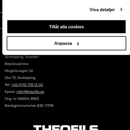
MEDIA
Visa detaljer
THEOFILS
Tillåt alla cookies
KONTAKT
Postadress:
Anpassa
BOX 1009 551 11
Jönköping, Sweden
Besöksadress:
Mogölsvägen 26
554 75 Jönköping
Tel:
+46 (0)10-178 13 00
Epost:
info@theofils.se
Org. nr 556154-8925
Bankgironummer 835-7378