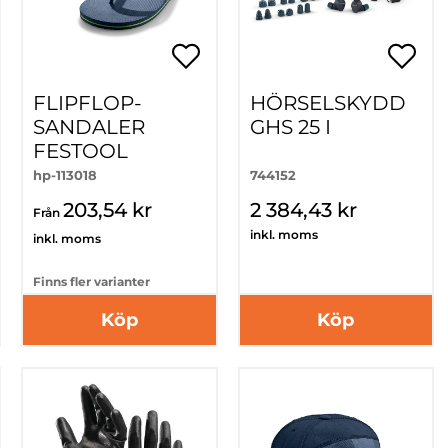
FLIPFLOP-
HÖRSELSKYDD
SANDALER
GHS 25 I
FESTOOL
hp-113018
744152
203,54 kr
2 384,43 kr
Från
inkl. moms
inkl. moms
Finns fler varianter
Köp
Köp