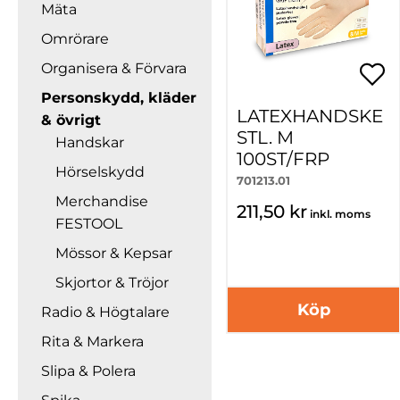
Mäta
Omrörare
Organisera & Förvara
Personskydd, kläder
LATEXHANDSKE
& övrigt
STL. M
Handskar
100ST/FRP
Hörselskydd
701213.01
Merchandise
211,50 kr
inkl. moms
FESTOOL
Mössor & Kepsar
Skjortor & Tröjor
Köp
Radio & Högtalare
Rita & Markera
Slipa & Polera