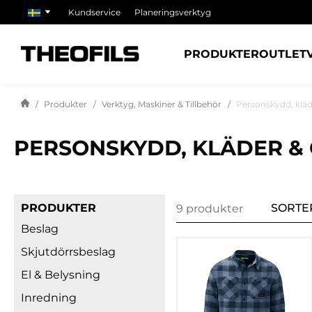
Kundservice
Planeringsverktyg
PRODUKTER
OUTLET
Produkter
Verktyg, Maskiner & Tillbehör
Personskydd, kläd
PERSONSKYDD, KLÄDER & 
PRODUKTER
SORTE
9 produkter
Beslag
Skjutdörrsbeslag
El & Belysning
Inredning