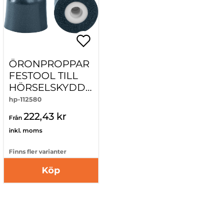
ÖRONPROPPAR
FESTOOL TILL
HÖRSELSKYDD
GHS 25 I
hp-112580
222,43 kr
Från
inkl. moms
Finns fler varianter
Köp