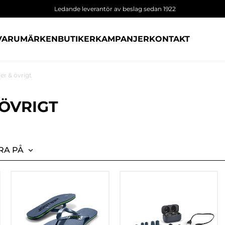
Ledande leverantör av beslag sedan 1922
VARUMÄRKEN
BUTIKER
KAMPANJER
KONTAKT
er & övrigt
ÖVRIGT
RA PÅ