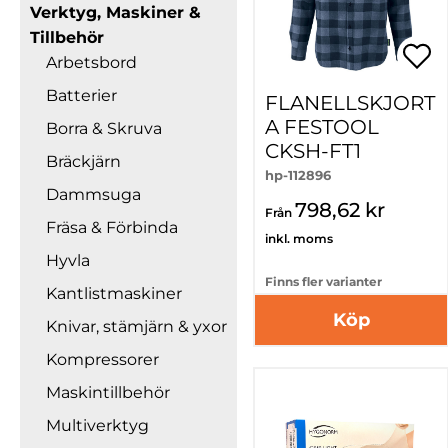
Verktyg, Maskiner &
Tillbehör
Arbetsbord
Batterier
FLANELLSKJORT
A FESTOOL
Borra & Skruva
CKSH-FT1
Bräckjärn
hp-112896
Dammsuga
798,62 kr
Från
Fräsa & Förbinda
inkl. moms
Hyvla
Finns fler varianter
Kantlistmaskiner
Köp
Knivar, stämjärn & yxor
Kompressorer
Maskintillbehör
Multiverktyg