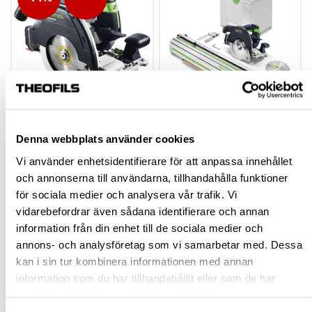
CIRKELSÅG 18 V HKC
CIRKELSÅG 18 V HKC
55 EB-BASIC-5,0
55 KEB-BASIC-FSK
Denna webbplats använder cookies
420
Vi använder enhetsidentifierare för att anpassa innehållet
744196
790024
och annonserna till användarna, tillhandahålla funktioner
för sociala medier och analysera vår trafik. Vi
5 618,75 kr
9 568,98 kr
inkl. moms
vidarebefordrar även sådana identifierare och annan
inkl. moms
6 536,82 kr
(Ord. rek. pris)
information från din enhet till de sociala medier och
annons- och analysföretag som vi samarbetar med. Dessa
kan i sin tur kombinera informationen med annan
Köp
Köp
information som du har tillhandahållit eller som de har
samlat in när du har använt deras tjänster.