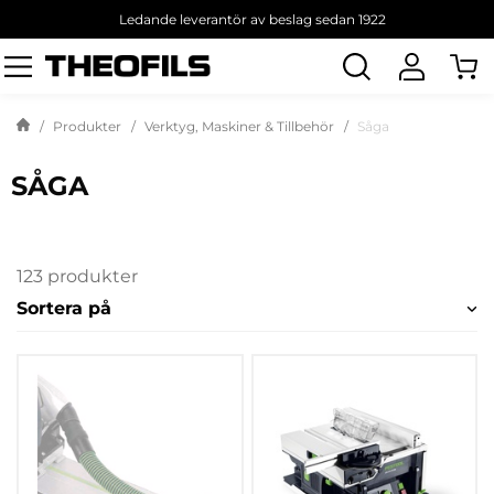
Ledande leverantör av beslag sedan 1922
Sök
produkt
Produkter
Verktyg, Maskiner & Tillbehör
Såga
SÅGA
123 produkter
Sortera på