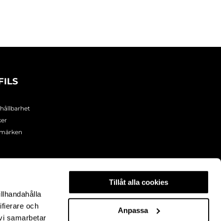
FILS
 hållbarhet
ker
umärken
Tillåt alla cookies
illhandahålla
ifierare och
Anpassa
 vi samarbetar