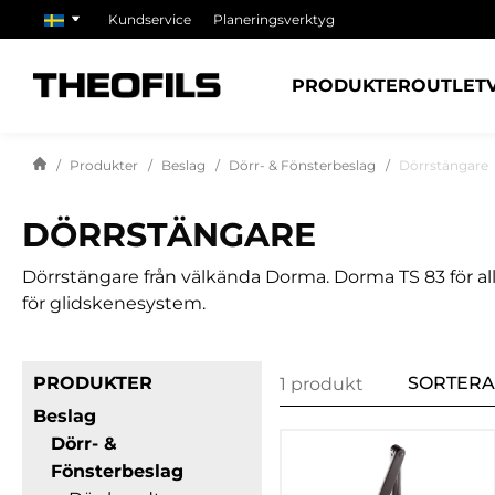
Kundservice
Planeringsverktyg
PRODUKTER
OUTLET
Produkter
Beslag
Dörr- & Fönsterbeslag
Dörrstängare
DÖRRSTÄNGARE
Dörrstängare från välkända Dorma. Dorma TS 83 för al
för glidskenesystem.
PRODUKTER
SORTERA
1 produkt
Beslag
Dörr- &
Fönsterbeslag