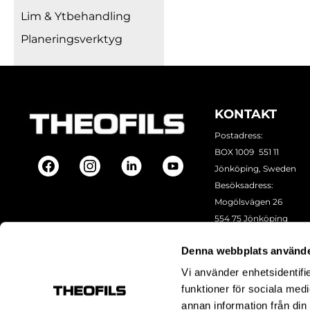
Lim & Ytbehandling
Planeringsverktyg
KONTAKT
Postadress:
BOX 1009 551 11
Jönköping, Sweden
Besöksadress:
Mogölsvägen 26
554 75 Jönköping
Tel:
+46 (0)10-178 13 00
Denna webbplats använde
Epost:
info@theofils.se
Org. nr 556154-8925
Vi använder enhetsidentifie
Bankgironummer 835
funktioner för sociala medi
annan information från din