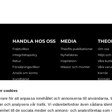
HANDLA HOS OSS
MEDIA
THEO
Fraktvillkor
Theofils publikationer
Om oss
Integritetspolicy
Nyhetsbrev
Miljö och
Retur
Inspiration
Våra buti
Försäljningsvillkor
Mässor och monter
Våra var
Ansök om konto
Karriär
Kundtjänst
Kontakt
Cookie-policy
r cookies
rare för att anpassa innehållet och annonserna till användarna, t
-7378
er och analysera vår trafik. Vi vidarebefordrar även sådana ident
 enhet till de sociala medier och annons- och analysföretag som