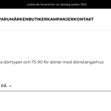
Ledande leverantör av beslag sedan 1922
VARUMÄRKEN
BUTIKER
KAMPANJER
KONTAKT
la dörrtyper och TS 90 för dörrar med dörrstängarhus
 PÅ