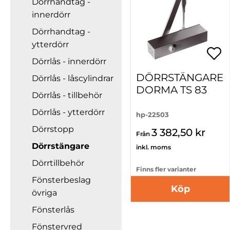
Dörrhandtag -
innerdörr
Dörrhandtag -
ytterdörr
Dörrlås - innerdörr
DÖRRSTÄNGARE
Dörrlås - låscylindrar
DORMA TS 83
Dörrlås - tillbehör
Dörrlås - ytterdörr
hp-22503
Dörrstopp
3 382,50 kr
Från
Dörrstängare
inkl. moms
Dörrtillbehör
Finns fler varianter
Fönsterbeslag
Köp
övriga
Fönsterlås
Fönstervred